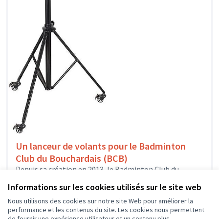
Un lanceur de volants pour le Badminton
Club du Bouchardais (BCB)
Depuis sa création en 2013, le Badminton Club du
Bouchardais est affilié à la Fédération Française de
Informations sur les cookies utilisés sur le site web
Badminton et propose...
Sport
L'île-Bouchard
Nous utilisons des cookies sur notre site Web pour améliorer la
performance et les contenus du site. Les cookies nous permettent
de fournir une expérience utilisateur et un contenu plus