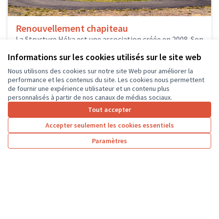
Renouvellement chapiteau
La Structure Héka est une association créée en 2008. Son
projet s'articule autour de 3 axes: -permettre au plus
Informations sur les cookies utilisés sur le site web
grand...
Solidarité et développement local
Chinon
Nous utilisons des cookies sur notre site Web pour améliorer la
performance et les contenus du site. Les cookies nous permettent
de fournir une expérience utilisateur et un contenu plus
personnalisés à partir de nos canaux de médias sociaux.
Tout accepter
1
2
3
4
Accepter seulement les cookies essentiels
Résultats par page :
50
Paramètres