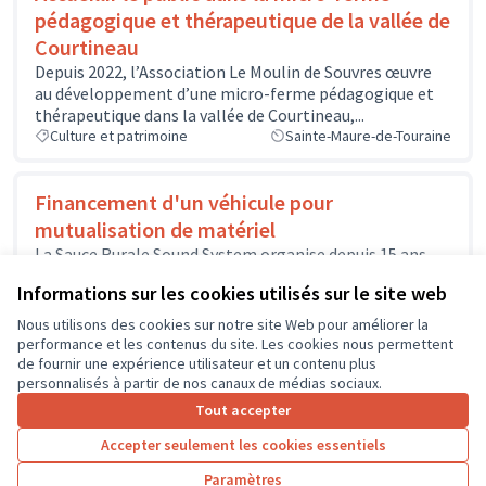
pédagogique et thérapeutique de la vallée de
Courtineau
Depuis 2022, l’Association Le Moulin de Souvres œuvre
au développement d’une micro-ferme pédagogique et
thérapeutique dans la vallée de Courtineau,...
Culture et patrimoine
Sainte-Maure-de-Touraine
Financement d'un véhicule pour
mutualisation de matériel
La Sauce Rurale Sound System organise depuis 15 ans
des manifestations culturelles sur le canton de Blére,
Informations sur les cookies utilisés sur le site web
notamment le Festival...
Culture et patrimoine
Civray-de-Touraine
Nous utilisons des cookies sur notre site Web pour améliorer la
performance et les contenus du site. Les cookies nous permettent
de fournir une expérience utilisateur et un contenu plus
personnalisés à partir de nos canaux de médias sociaux.
Tout accepter
1
2
3
4
Accepter seulement les cookies essentiels
Résultats par page :
25
Paramètres