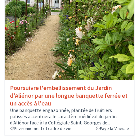
Poursuivre l'embellissement du Jardin
d'Aliénor par une longue banquette ferrée et
un accès à l'eau
Une banquette engazonnée, plantée de fruitiers
palissés accentuera le caractère médiéval du jardin
d'Aliénor face à la Collégiale Saint-Georges de...
Environnement et cadre de vie
Faye-la-Vineuse