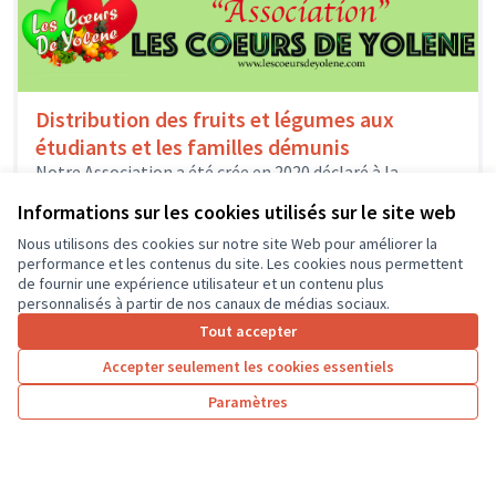
Distribution des fruits et légumes aux
étudiants et les familles démunis
Notre Association a été crée en 2020 déclaré à la
Préfecture Inde-et -Loire . Distribution des fruits et
Informations sur les cookies utilisés sur le site web
légumes aux...
Autre
Nous utilisons des cookies sur notre site Web pour améliorer la
performance et les contenus du site. Les cookies nous permettent
de fournir une expérience utilisateur et un contenu plus
personnalisés à partir de nos canaux de médias sociaux.
Tout accepter
1
2
3
4
Accepter seulement les cookies essentiels
Résultats par page :
100
Paramètres