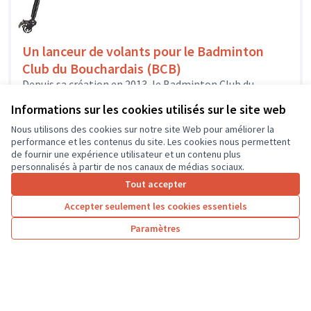
Un lanceur de volants pour le Badminton
Club du Bouchardais (BCB)
Depuis sa création en 2013, le Badminton Club du
Bouchardais est affilié à la Fédération Française de
Informations sur les cookies utilisés sur le site web
Badminton et propose...
Sport
L'île-Bouchard
Nous utilisons des cookies sur notre site Web pour améliorer la
performance et les contenus du site. Les cookies nous permettent
de fournir une expérience utilisateur et un contenu plus
personnalisés à partir de nos canaux de médias sociaux.
Tout accepter
1
2
3
4
Accepter seulement les cookies essentiels
Résultats par page :
50
Paramètres