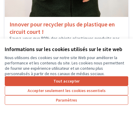
Innover pour recycler plus de plastique en
circuit court !
Savez-vous que 80% des objets plastiques produits par
l'homme n'ont été ni recyclés ni incinérés, et que ce
Informations sur les cookies utilisés sur le site web
matériau met...
Environnement et cadre de vie
Mettray
Nous utilisons des cookies sur notre site Web pour améliorer la
performance et les contenus du site. Les cookies nous permettent
de fournir une expérience utilisateur et un contenu plus
personnalisés à partir de nos canaux de médias sociaux.
Tout accepter
1
2
3
4
Accepter seulement les cookies essentiels
Résultats par page :
25
Paramètres