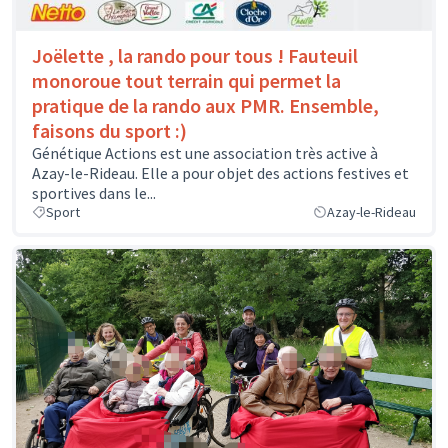
Joëlette , la rando pour tous ! Fauteuil
monoroue tout terrain qui permet la
pratique de la rando aux PMR. Ensemble,
faisons du sport :)
Génétique Actions est une association très active à
Azay-le-Rideau. Elle a pour objet des actions festives et
sportives dans le...
Sport
Azay-le-Rideau