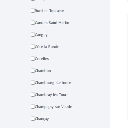
Bueil-en-Touraine
Candes-Saint-Martin
Cangey
Céré-la-Ronde
Cerelles
Chambon
Chambourg-sur-Indre
Chambray-lès-Tours
Champigny-sur-Veude
Chançay