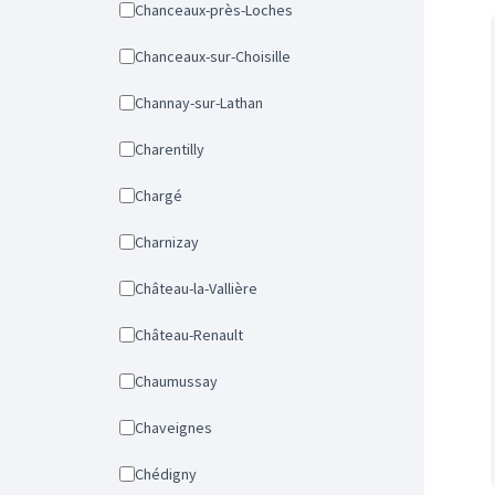
Chanceaux-près-Loches
Chanceaux-sur-Choisille
Channay-sur-Lathan
Charentilly
Chargé
Charnizay
Château-la-Vallière
Château-Renault
Chaumussay
Chaveignes
Chédigny