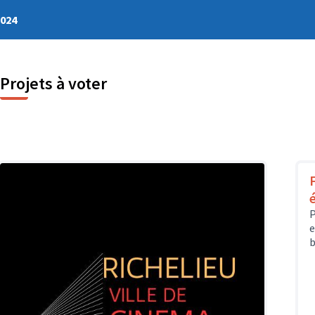
2024
Projets à voter
P
e
b