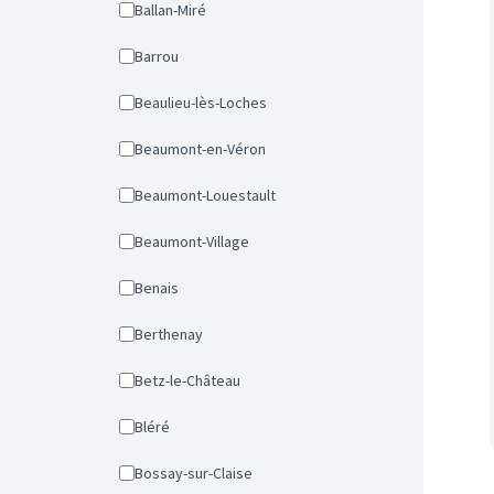
Ballan-Miré
Barrou
Beaulieu-lès-Loches
Beaumont-en-Véron
Beaumont-Louestault
Beaumont-Village
Benais
Berthenay
Betz-le-Château
Bléré
Bossay-sur-Claise