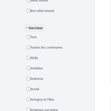
Sélectionné
Non sélectionné
Secteur
Tout
Toutes les communes
Abilly
Ambillou
Amboise
Anché
Antogny-le-Tillac
Artannes-sur-Indre