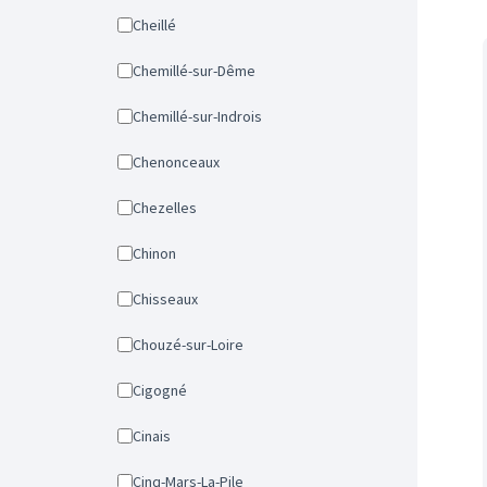
Cheillé
Chemillé-sur-Dême
Chemillé-sur-Indrois
Chenonceaux
Chezelles
Chinon
Chisseaux
Chouzé-sur-Loire
Cigogné
Cinais
Cinq-Mars-La-Pile