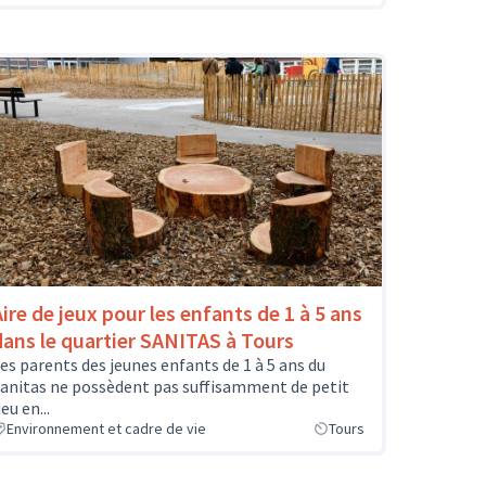
Aire de jeux pour les enfants de 1 à 5 ans
dans le quartier SANITAS à Tours
es parents des jeunes enfants de 1 à 5 ans du
anitas ne possèdent pas suffisamment de petit
ieu en...
Environnement et cadre de vie
Tours