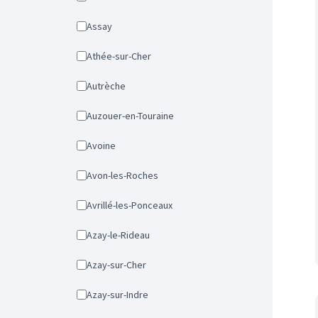
Assay
Athée-sur-Cher
Autrèche
Auzouer-en-Touraine
Avoine
Avon-les-Roches
Avrillé-les-Ponceaux
Azay-le-Rideau
Azay-sur-Cher
Azay-sur-Indre