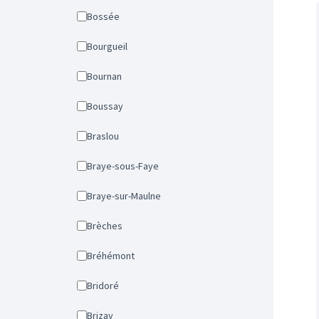
Bossée
Bourgueil
Bournan
Boussay
Braslou
Braye-sous-Faye
Braye-sur-Maulne
Brèches
Bréhémont
Bridoré
Brizay