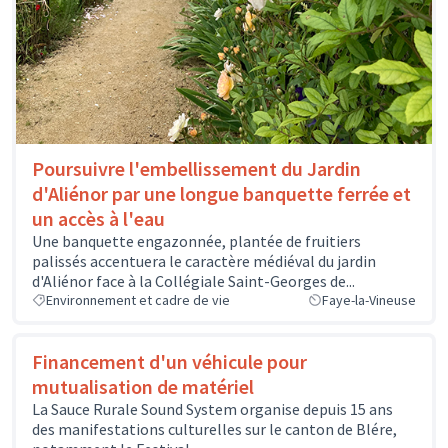
Poursuivre l'embellissement du Jardin
d'Aliénor par une longue banquette ferrée et
un accès à l'eau
Une banquette engazonnée, plantée de fruitiers
palissés accentuera le caractère médiéval du jardin
d'Aliénor face à la Collégiale Saint-Georges de...
Environnement et cadre de vie
Faye-la-Vineuse
Financement d'un véhicule pour
mutualisation de matériel
La Sauce Rurale Sound System organise depuis 15 ans
des manifestations culturelles sur le canton de Blére,