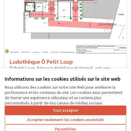
Ludothèque Ô Petit Loup
Ô Petit Loup, future ludothèque de Veigné, est une
association créée par une équipe de bénévoles
Informations sur les cookies utilisés sur le site web
enthousiastes qui veulent proposer...
Solidarité et développement local
Veigné
Nous utilisons des cookies sur notre site Web pour améliorer la
performance et les contenus du site. Les cookies nous permettent
de fournir une expérience utilisateur et un contenu plus
personnalisés à partir de nos canaux de médias sociaux.
Tout accepter
1
2
3
4
Accepter seulement les cookies essentiels
Résultats par page :
25
Paramètres