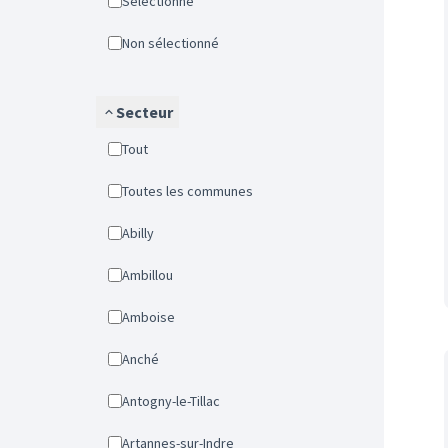
Sélectionné
Non sélectionné
Secteur
Tout
Toutes les communes
Abilly
Ambillou
Amboise
Anché
Antogny-le-Tillac
Artannes-sur-Indre