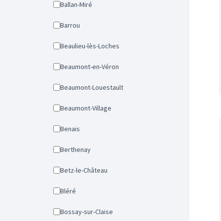
Ballan-Miré
Barrou
Beaulieu-lès-Loches
Beaumont-en-Véron
Beaumont-Louestault
Beaumont-Village
Benais
Berthenay
Betz-le-Château
Bléré
Bossay-sur-Claise