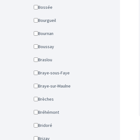
Bossée
Bourgueil
Bournan
Boussay
Braslou
Braye-sous-Faye
Braye-sur-Maulne
Brèches
Bréhémont
Bridoré
Brizay