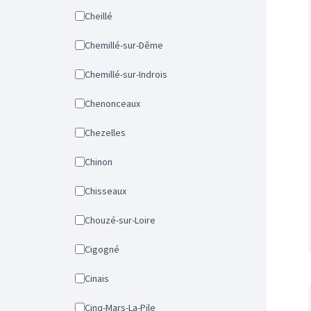
Cheillé
Chemillé-sur-Dême
Chemillé-sur-Indrois
Chenonceaux
Chezelles
Chinon
Chisseaux
Chouzé-sur-Loire
Cigogné
Cinais
Cinq-Mars-La-Pile