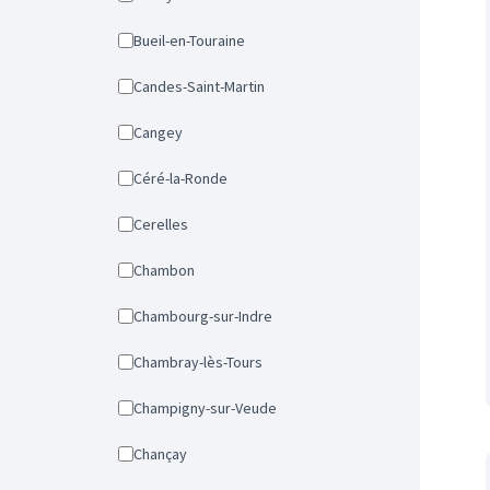
Bueil-en-Touraine
Candes-Saint-Martin
Cangey
Céré-la-Ronde
Cerelles
Chambon
Chambourg-sur-Indre
Chambray-lès-Tours
Champigny-sur-Veude
Chançay