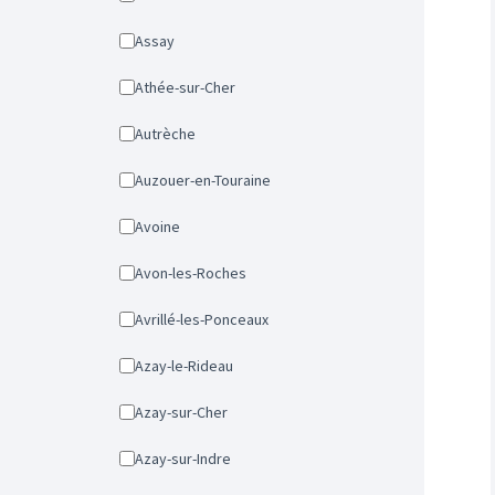
Assay
Athée-sur-Cher
Autrèche
Auzouer-en-Touraine
Avoine
Avon-les-Roches
Avrillé-les-Ponceaux
Azay-le-Rideau
Azay-sur-Cher
Azay-sur-Indre