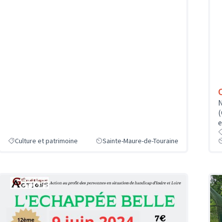
N
(
e
Culture et patrimoine
Sainte-Maure-de-Touraine