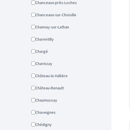
Chanceaux-près-Loches
Chanceaux-sur-Choisille
Channay-sur-Lathan
Charentilly
Chargé
Charnizay
Château-la-Vallière
Château-Renault
Chaumussay
Chaveignes
Chédigny