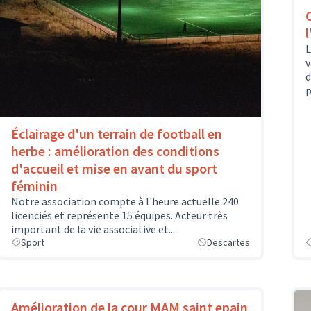
L
v
d
p
Éclairage d'un terrain de football en
herbe : amélioration des conditions
d'accueil et mise en avant du sport
féminin
Notre association compte à l'heure actuelle 240
licenciés et représente 15 équipes. Acteur très
important de la vie associative et...
Sport
Descartes
Amélioration de la cour MAM saint epain