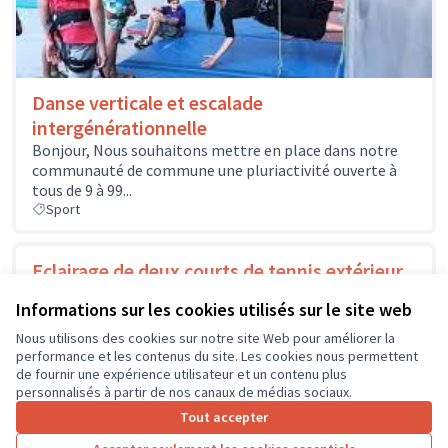
Danse verticale et escalade
intergénérationnelle
Bonjour, Nous souhaitons mettre en place dans notre
communauté de commune une pluriactivité ouverte à
tous de 9 à 99...
Sport
Eclairage de deux courts de tennis extérieur
Créé en 1936 avec un seul court en terre battue, le club
Informations sur les cookies utilisés sur le site web
de tennis deBléré Val de Cher s'est progressivement...
Sport
Bléré
Nous utilisons des cookies sur notre site Web pour améliorer la
performance et les contenus du site. Les cookies nous permettent
de fournir une expérience utilisateur et un contenu plus
personnalisés à partir de nos canaux de médias sociaux.
Tout accepter
1
2
3
4