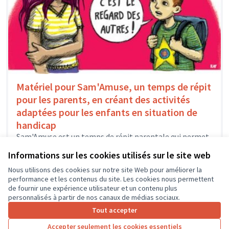
Matériel pour Sam'Amuse, un temps de répit
pour les parents, en créant des activités
adaptées pour les enfants en situation de
handicap
Sam'Amuse est un temps de répit parentale qui permet
aux parents touchés par la problématique d'enfants en
Informations sur les cookies utilisés sur le site web
situation de handicap...
Solidarité et développement local
La Ville-aux-Dames
Nous utilisons des cookies sur notre site Web pour améliorer la
performance et les contenus du site. Les cookies nous permettent
de fournir une expérience utilisateur et un contenu plus
personnalisés à partir de nos canaux de médias sociaux.
Tout accepter
1
2
3
4
Accepter seulement les cookies essentiels