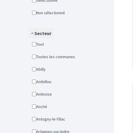
Sélectionné
Non sélectionné
Secteur
Tout
Toutes les communes
Abilly
Ambillou
Amboise
Anché
Antogny-le-Tillac
Artannes-sur-Indre