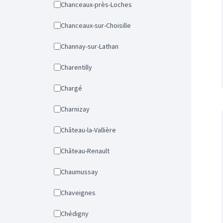
Chanceaux-près-Loches
Chanceaux-sur-Choisille
Channay-sur-Lathan
Charentilly
Chargé
Charnizay
Château-la-Vallière
Château-Renault
Chaumussay
Chaveignes
Chédigny