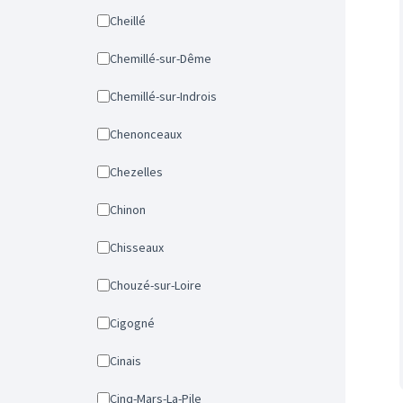
Cheillé
Chemillé-sur-Dême
Chemillé-sur-Indrois
Chenonceaux
Chezelles
Chinon
Chisseaux
Chouzé-sur-Loire
Cigogné
Cinais
Cinq-Mars-La-Pile