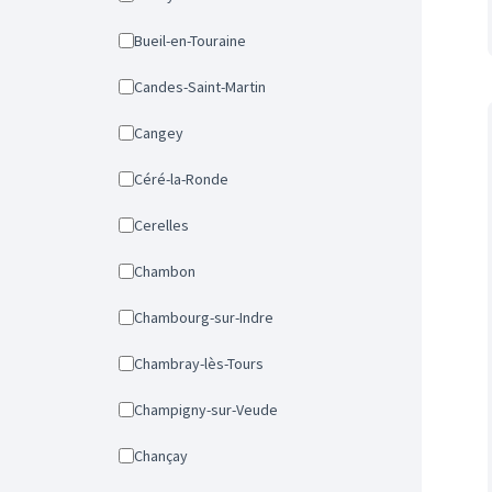
Bueil-en-Touraine
Candes-Saint-Martin
Cangey
Céré-la-Ronde
Cerelles
Chambon
Chambourg-sur-Indre
Chambray-lès-Tours
Champigny-sur-Veude
Chançay