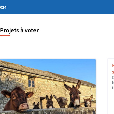
2024
Projets à voter
C
h
t