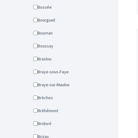
Bossée
Bourgueil
Bournan
Boussay
Braslou
Braye-sous-Faye
Braye-sur-Maulne
Brèches
Bréhémont
Bridoré
Brizay