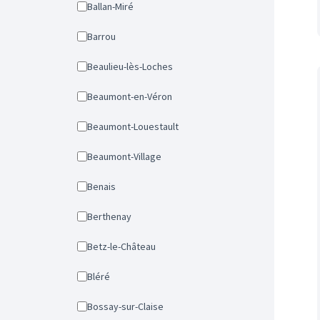
Ballan-Miré
Barrou
Beaulieu-lès-Loches
Beaumont-en-Véron
Beaumont-Louestault
Beaumont-Village
Benais
Berthenay
Betz-le-Château
Bléré
Bossay-sur-Claise