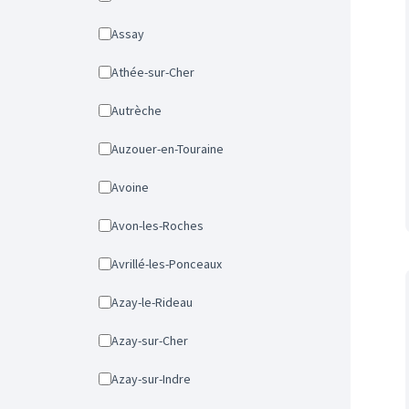
Assay
Athée-sur-Cher
Autrèche
Auzouer-en-Touraine
Avoine
Avon-les-Roches
Avrillé-les-Ponceaux
Azay-le-Rideau
Azay-sur-Cher
Azay-sur-Indre