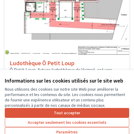
Ludothèque Ô Petit Loup
Ô Petit Loup, future ludothèque de Veigné, est une
association créée par une équipe de bénévoles
Informations sur les cookies utilisés sur le site web
enthousiastes qui veulent proposer...
Solidarité et développement local
Veigné
Nous utilisons des cookies sur notre site Web pour améliorer la
performance et les contenus du site. Les cookies nous permettent
de fournir une expérience utilisateur et un contenu plus
personnalisés à partir de nos canaux de médias sociaux.
Tout accepter
1
2
3
4
Accepter seulement les cookies essentiels
Résultats par page :
50
Paramètres