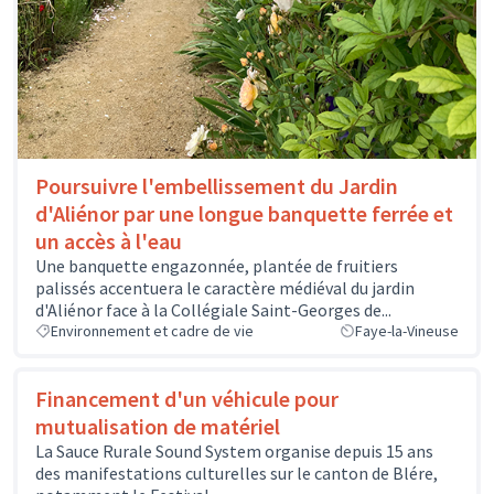
Poursuivre l'embellissement du Jardin
d'Aliénor par une longue banquette ferrée et
un accès à l'eau
Une banquette engazonnée, plantée de fruitiers
palissés accentuera le caractère médiéval du jardin
d'Aliénor face à la Collégiale Saint-Georges de...
Environnement et cadre de vie
Faye-la-Vineuse
Financement d'un véhicule pour
mutualisation de matériel
La Sauce Rurale Sound System organise depuis 15 ans
des manifestations culturelles sur le canton de Blére,