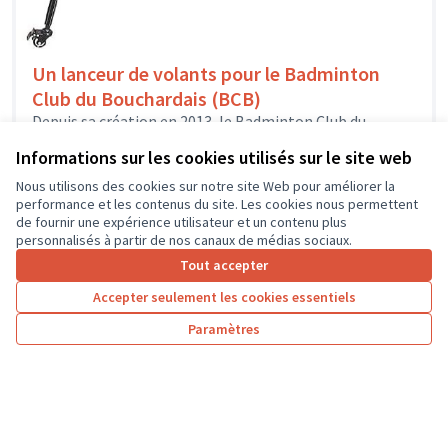
Un lanceur de volants pour le Badminton
Club du Bouchardais (BCB)
Depuis sa création en 2013, le Badminton Club du
Bouchardais est affilié à la Fédération Française de
Informations sur les cookies utilisés sur le site web
Badminton et propose...
Sport
L'île-Bouchard
Nous utilisons des cookies sur notre site Web pour améliorer la
performance et les contenus du site. Les cookies nous permettent
de fournir une expérience utilisateur et un contenu plus
personnalisés à partir de nos canaux de médias sociaux.
Tout accepter
1
2
3
4
Accepter seulement les cookies essentiels
Résultats par page :
50
Paramètres