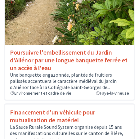
Poursuivre l'embellissement du Jardin
d'Aliénor par une longue banquette ferrée et
un accès à l'eau
Une banquette engazonnée, plantée de fruitiers
palissés accentuera le caractère médiéval du jardin
d'Aliénor face à la Collégiale Saint-Georges de...
Environnement et cadre de vie
Faye-la-Vineuse
Financement d'un véhicule pour
mutualisation de matériel
La Sauce Rurale Sound System organise depuis 15 ans
des manifestations culturelles sur le canton de Blére,