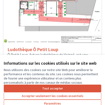
Ludothèque Ô Petit Loup
Ô Petit Loup, future ludothèque de Veigné, est une
association créée par une équipe de bénévoles
Informations sur les cookies utilisés sur le site web
enthousiastes qui veulent proposer...
Solidarité et développement local
Veigné
Nous utilisons des cookies sur notre site Web pour améliorer la
performance et les contenus du site. Les cookies nous permettent
de fournir une expérience utilisateur et un contenu plus
personnalisés à partir de nos canaux de médias sociaux.
Tout accepter
1
2
3
4
Accepter seulement les cookies essentiels
Résultats par page :
50
Paramètres