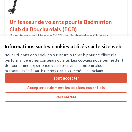
Un lanceur de volants pour le Badminton
Club du Bouchardais (BCB)
Depuis sa création en 2013, le Badminton Club du
Bouchardais est affilié à la Fédération Française de
Informations sur les cookies utilisés sur le site web
Badminton et propose...
Sport
L'île-Bouchard
Nous utilisons des cookies sur notre site Web pour améliorer la
performance et les contenus du site. Les cookies nous permettent
de fournir une expérience utilisateur et un contenu plus
personnalisés à partir de nos canaux de médias sociaux.
Tout accepter
1
2
3
4
Accepter seulement les cookies essentiels
Résultats par page :
25
Paramètres