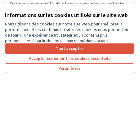
Donner une nouvelle vie à la cour destinée aux enfants
qui est pour le moment gravillonnée en changeant de
Informations sur les cookies utilisés sur le site web
revêtement...
Solidarité et développement local
Saint-Épain
Nous utilisons des cookies sur notre site Web pour améliorer la
performance et les contenus du site. Les cookies nous permettent
de fournir une expérience utilisateur et un contenu plus
personnalisés à partir de nos canaux de médias sociaux.
Tout accepter
1
2
3
4
Accepter seulement les cookies essentiels
Résultats par page :
50
Paramètres