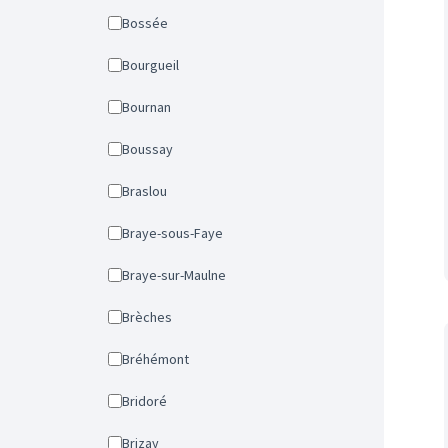
Bossée
Bourgueil
Bournan
Boussay
Braslou
Braye-sous-Faye
Braye-sur-Maulne
Brèches
Bréhémont
Bridoré
Brizay