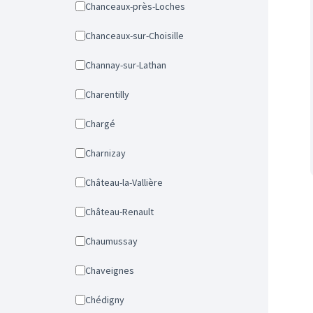
Chanceaux-près-Loches
Chanceaux-sur-Choisille
Channay-sur-Lathan
Charentilly
Chargé
Charnizay
Château-la-Vallière
Château-Renault
Chaumussay
Chaveignes
Chédigny