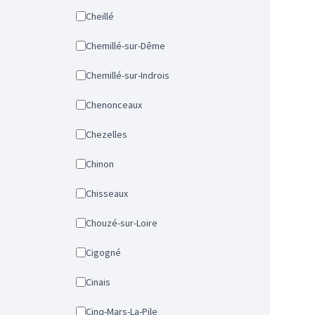
Cheillé
Chemillé-sur-Dême
Chemillé-sur-Indrois
Chenonceaux
Chezelles
Chinon
Chisseaux
Chouzé-sur-Loire
Cigogné
Cinais
Cinq-Mars-La-Pile