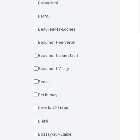
Ballan-Miré
Barrou
Beaulieu-lès-Loches
Beaumont-en-Véron
Beaumont-Louestault
Beaumont-Village
Benais
Berthenay
Betz-le-Château
Bléré
Bossay-sur-Claise