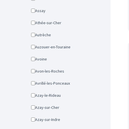
Assay
Athée-sur-Cher
Autrèche
Auzouer-en-Touraine
Avoine
Avon-les-Roches
Avrillé-les-Ponceaux
Azay-le-Rideau
Azay-sur-Cher
Azay-sur-Indre