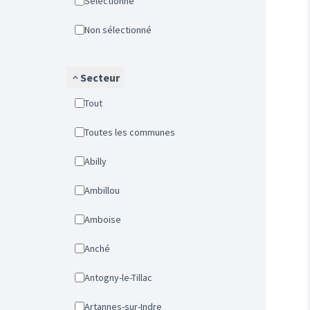
Sélectionné
Non sélectionné
Secteur
Tout
Toutes les communes
Abilly
Ambillou
Amboise
Anché
Antogny-le-Tillac
Artannes-sur-Indre