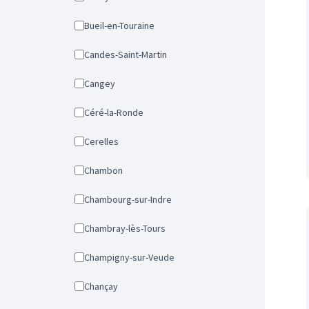
Bueil-en-Touraine
Candes-Saint-Martin
Cangey
Céré-la-Ronde
Cerelles
Chambon
Chambourg-sur-Indre
Chambray-lès-Tours
Champigny-sur-Veude
Chançay