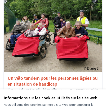
Un vélo tandem pour les personnes âgées ou
en situation de handicap
L'association En selle Marcelle souhaite acquérir un vélo
tandem pour permettre aux personnes fragiles de
Informations sur les cookies utilisés sur le site web
profiter pleinement de balades en...
Solidarité et développement local
Nous utilisons des cookies sur notre site Web pour améliorer la