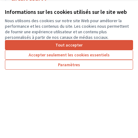
Environnement et cadre de vie
Mettray
Informations sur les cookies utilisés sur le site web
18 000 €
Nous utilisons des cookies sur notre site Web pour améliorer la
performance et les contenus du site. Les cookies nous permettent
de fournir une expérience utilisateur et un contenu plus
personnalisés à partir de nos canaux de médias sociaux.
Tout accepter
1
2
3
4
Accepter seulement les cookies essentiels
Résultats par page :
50
Paramètres