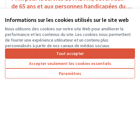
de 65 ans et aux personnes handicapées du
Pays Loire-Touraine.
Solidarité et développement local
Amboise
Informations sur les cookies utilisés sur le site web
18 000 €
Nous utilisons des cookies sur notre site Web pour améliorer la
performance et les contenus du site. Les cookies nous permettent
de fournir une expérience utilisateur et un contenu plus
personnalisés à partir de nos canaux de médias sociaux.
Tout accepter
1
2
3
4
Accepter seulement les cookies essentiels
Résultats par page :
50
Paramètres