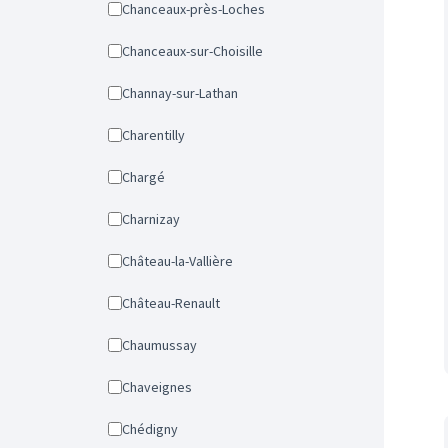
Chanceaux-près-Loches
Chanceaux-sur-Choisille
Channay-sur-Lathan
Charentilly
Chargé
Charnizay
Château-la-Vallière
Château-Renault
Chaumussay
Chaveignes
Chédigny