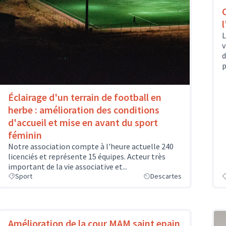
L
v
d
p
Éclairage d'un terrain de football en
herbe : amélioration des conditions
d'accueil et mise en avant du sport
féminin
Notre association compte à l'heure actuelle 240
licenciés et représente 15 équipes. Acteur très
important de la vie associative et...
Sport
Descartes
Amélioration de la cour MAM saint epain