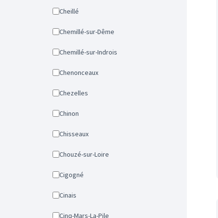
Cheillé
Chemillé-sur-Dême
Chemillé-sur-Indrois
Chenonceaux
Chezelles
Chinon
Chisseaux
Chouzé-sur-Loire
Cigogné
Cinais
Cinq-Mars-La-Pile