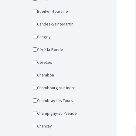
Bueil-en-Touraine
Candes-Saint-Martin
Cangey
Céré-la-Ronde
Cerelles
Chambon
Chambourg-sur-Indre
Chambray-lès-Tours
Champigny-sur-Veude
Chançay