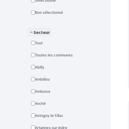
Sélectionné
Non sélectionné
Secteur
Tout
Toutes les communes
Abilly
Ambillou
Amboise
Anché
Antogny-le-Tillac
Artannes-sur-Indre