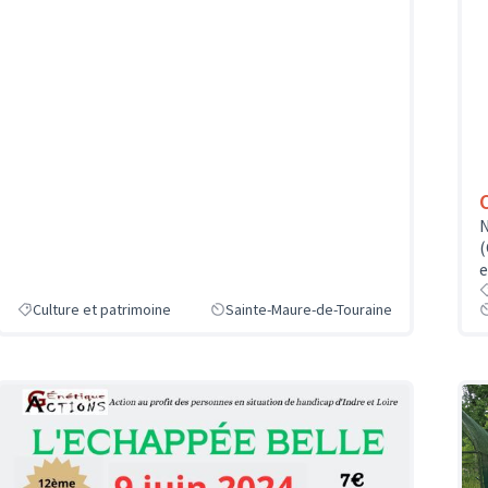
N
(
e
Culture et patrimoine
Sainte-Maure-de-Touraine