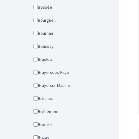
Bossée
Bourgueil
Bournan
Boussay
Braslou
Braye-sous-Faye
Braye-sur-Maulne
Brèches
Bréhémont
Bridoré
Brizay