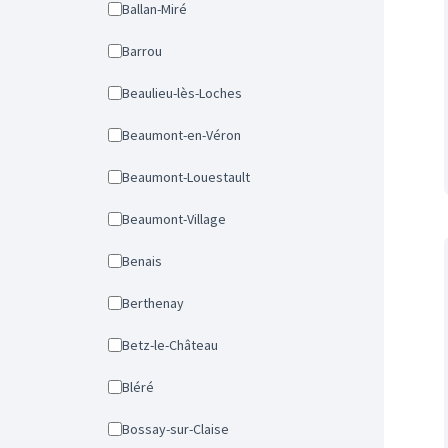
Ballan-Miré
Barrou
Beaulieu-lès-Loches
Beaumont-en-Véron
Beaumont-Louestault
Beaumont-Village
Benais
Berthenay
Betz-le-Château
Bléré
Bossay-sur-Claise