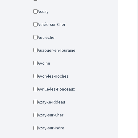
Assay
Athée-sur-Cher
Autrèche
Auzouer-en-Touraine
Avoine
Avon-les-Roches
Avrillé-les-Ponceaux
Azay-le-Rideau
Azay-sur-Cher
Azay-sur-Indre