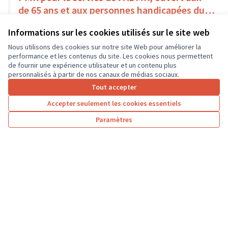
de 65 ans et aux personnes handicapées du
Pays Loire-Touraine.
Solidarité et développement local
Amboise
Informations sur les cookies utilisés sur le site web
18 000 €
Nous utilisons des cookies sur notre site Web pour améliorer la
performance et les contenus du site. Les cookies nous permettent
de fournir une expérience utilisateur et un contenu plus
personnalisés à partir de nos canaux de médias sociaux.
Tout accepter
1
2
3
4
Accepter seulement les cookies essentiels
Résultats par page :
25
Paramètres