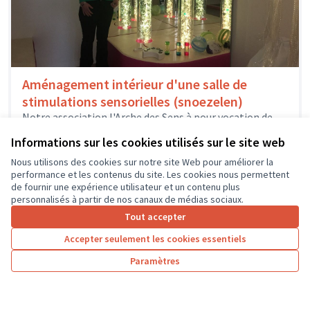
Aménagement intérieur d'une salle de
stimulations sensorielles (snoezelen)
Notre association l'Arche des Sens à pour vocation de
créer du lien, accueillir sans discriminations et proposer
Informations sur les cookies utilisés sur le site web
des accompagnements éducatifs,...
Solidarité et développement local
Chinon
Nous utilisons des cookies sur notre site Web pour améliorer la
performance et les contenus du site. Les cookies nous permettent
de fournir une expérience utilisateur et un contenu plus
personnalisés à partir de nos canaux de médias sociaux.
Tout accepter
1
2
3
4
Accepter seulement les cookies essentiels
Résultats par page :
25
Paramètres