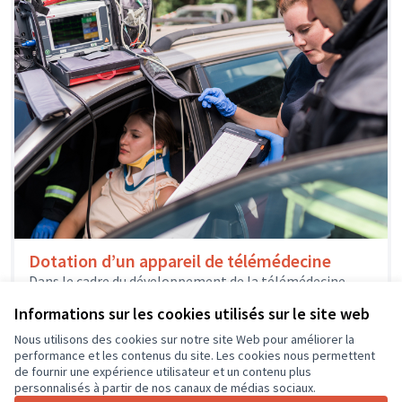
Dotation d’un appareil de télémédecine
Dans le cadre du développement de la télémédecine
d’urgence par le SAMU37 et et le Service Départemental
Informations sur les cookies utilisés sur le site web
d’Incendie et de...
Solidarité et développement local
Nous utilisons des cookies sur notre site Web pour améliorer la
performance et les contenus du site. Les cookies nous permettent
de fournir une expérience utilisateur et un contenu plus
personnalisés à partir de nos canaux de médias sociaux.