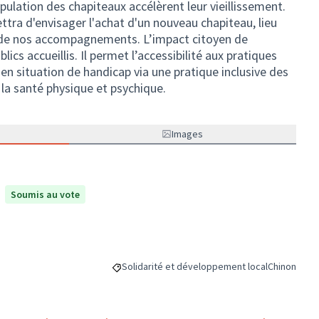
nipulation des chapiteaux accélèrent leur vieillissement.
tra d'envisager l'achat d'un nouveau chapiteau, lieu
é de nos accompagnements. L’impact citoyen de
ublics accueillis. Il permet l’accessibilité aux pratiques
en situation de handicap via une pratique inclusive des
 la santé physique et psychique.
Images
Soumis au vote
Solidarité et développement local
Chinon
Filtrer les résultats de la catégorie : Solidari
Filtrer les r