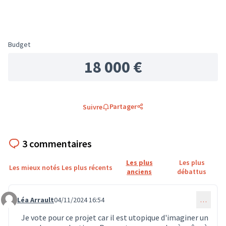
Budget
18 000 €
Partager
Suivre
3 commentaires
Les plus
Les plus
Les mieux notés
Les plus récents
anciens
débattus
Léa Arrault
04/11/2024 16:54
…
Commentaire 983
Je vote pour ce projet car il est utopique d'imaginer un