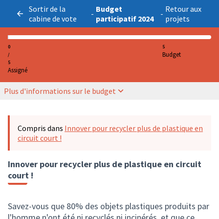
Sortir de la
Budget
Retour aux
-
-
cabine de vote
participatif 2024
projets
0
5
Budget
/
5
Assigné
Plus d'informations sur le budget
Compris dans
Innover pour recycler plus de plastique en
circuit court !
Innover pour recycler plus de plastique en circuit
court !
Savez-vous que 80% des objets plastiques produits par
l'homme n'ont été ni recyclés ni incinérés, et que ce