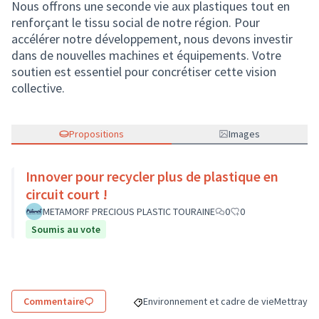
Nous offrons une seconde vie aux plastiques tout en
renforçant le tissu social de notre région. Pour
accélérer notre développement, nous devons investir
dans de nouvelles machines et équipements. Votre
soutien est essentiel pour concrétiser cette vision
collective.
Propositions
Images
Innover pour recycler plus de plastique en
circuit court !
METAMORF PRECIOUS PLASTIC TOURAINE
0
0
Soumis au vote
Commentaire
Environnement et cadre de vie
Mettray
Filtrer les résultats de la catégorie : En
Filtrer les