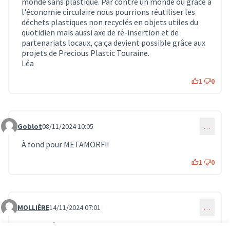
monde sans plastique. Par contre un monde où grâce à
l'économie circulaire nous pourrions réutiliser les
déchets plastiques non recyclés en objets utiles du
quotidien mais aussi axe de ré-insertion et de
partenariats locaux, ça ça devient possible grâce aux
projets de Precious Plastic Touraine.
Léa
1
0
Goblot
08/11/2024 10:05
…
Commentaire 1093
À fond pour METAMORF!!
1
0
MOLLIÈRE
14/11/2024 07:01
…
Commentaire 1170
Local et écologique, 2 bonnes raisons de voter pour ce