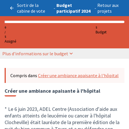
Sortir de la
Budget
Retour aux
-
-
cabine de vote
participatif 2024
projets
0
5
Budget
/
5
Assigné
Plus d'informations sur le budget
Compris dans
Créer une ambiance apaisante à l'hôpital
Créer une ambiance apaisante à l'hôpital
* Le 6 juin 2023, ADEL Centre (Association d'aide aux
enfants atteints de leucémie ou cancer à l'hôpital
Clocheville) était lauréate de la première édition de la
nuit du bien commun à Tours et a pu défendre son