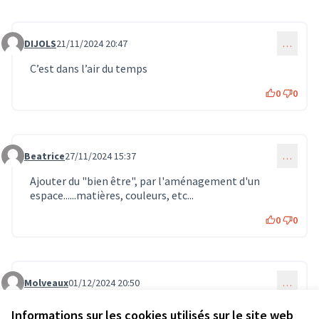
DIJOLS
21/11/2024 20:47
…
Commentaire 1275
C’est dans l’air du temps
0
0
Beatrice
27/11/2024 15:37
…
Commentaire 1414
Ajouter du "bien être", par l'aménagement d'un
espace......matières, couleurs, etc...
0
0
Molveaux
01/12/2024 20:50
…
Commentaire 1519
Je valide ce beau projet
Informations sur les cookies utilisés sur le site web