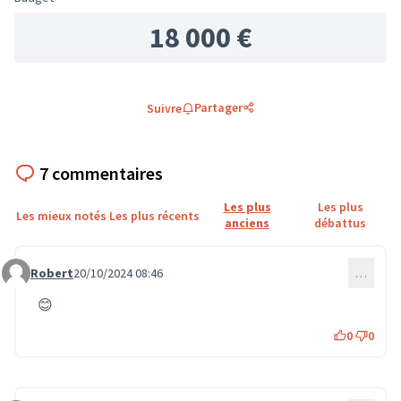
18 000 €
Partager
Suivre
7 commentaires
Les plus
Les plus
Les mieux notés
Les plus récents
anciens
débattus
Robert
20/10/2024 08:46
…
Commentaire 754
😊
0
0