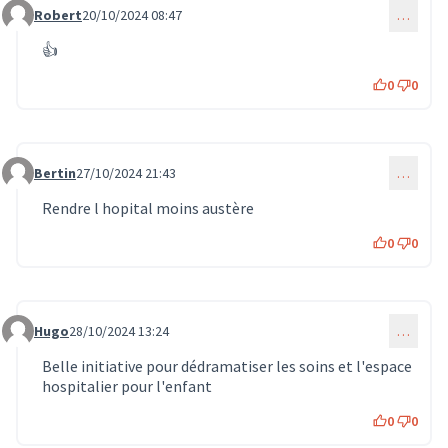
Robert
20/10/2024 08:47
…
Commentaire 755
👍
0
0
Bertin
27/10/2024 21:43
…
Commentaire 854
Rendre l hopital moins austère
0
0
Hugo
28/10/2024 13:24
…
Commentaire 865
Belle initiative pour dédramatiser les soins et l'espace
hospitalier pour l'enfant
0
0