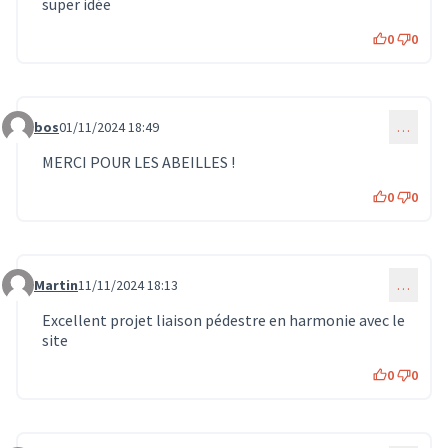
super idée
0
0
bos
01/11/2024 18:49
…
Commentaire 943
MERCI POUR LES ABEILLES !
0
0
Martin
11/11/2024 18:13
…
Commentaire 1129
Excellent projet liaison pédestre en harmonie avec le
site
0
0