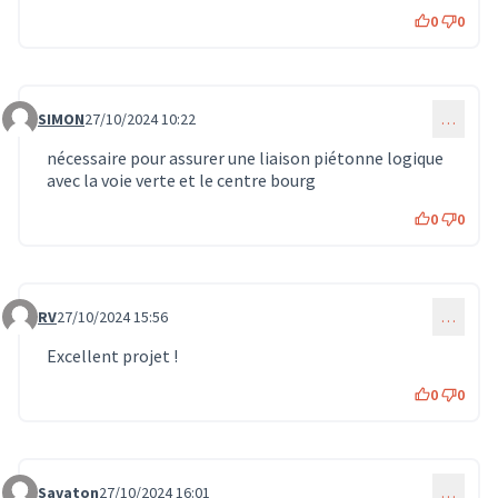
0
0
SIMON
27/10/2024 10:22
…
Commentaire 845
nécessaire pour assurer une liaison piétonne logique
avec la voie verte et le centre bourg
0
0
RV
27/10/2024 15:56
…
Commentaire 846
Excellent projet !
0
0
Savaton
27/10/2024 16:01
…