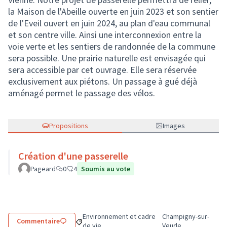
la Maison de l'Abeille ouverte en juin 2023 et son sentier
de l'Eveil ouvert en juin 2024, au plan d'eau communal
et son centre ville. Ainsi une interconnexion entre la
voie verte et les sentiers de randonnée de la commune
sera possible. Une prairie naturelle est envisagée qui
sera accessible par cet ouvrage. Elle sera réservée
exclusivement aux piétons. Un passage à gué déjà
aménagé permet le passage des vélos.
Propositions
Images
Création d'une passerelle
Pageard
0
4
Soumis au vote
Environnement et cadre
Champigny-sur-
Commentaire
Filtrer les résultats de la catégorie : Environne
Filtrer les résultats
de vie
Veude