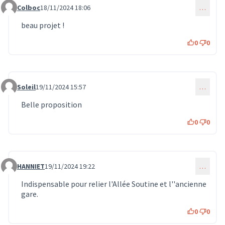
Colboc
18/11/2024 18:06
…
Commentaire 1232
beau projet !
0
0
Soleil
19/11/2024 15:57
…
Commentaire 1249
Belle proposition
0
0
HANNIET
19/11/2024 19:22
…
Commentaire 1257
Indispensable pour relier l'Allée Soutine et l''ancienne
gare.
0
0