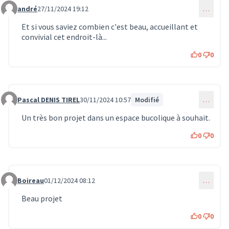
andré
27/11/2024 19:12
…
Commentaire 1419
Et si vous saviez combien c'est beau, accueillant et
convivial cet endroit-là...
0
0
Pascal DENIS TIREL
30/11/2024 10:57
Modifié
…
Commentaire 1479
Un très bon projet dans un espace bucolique à souhait.
0
0
Boireau
01/12/2024 08:12
…
Commentaire 1503
Beau projet
0
0