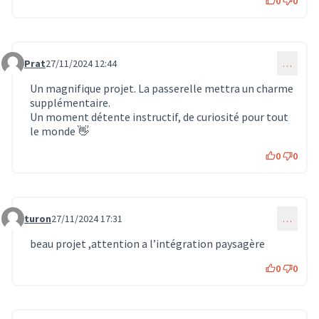
0
0
Prat
27/11/2024 12:44
…
Commentaire 1409
Un magnifique projet. La passerelle mettra un charme
supplémentaire.
Un moment détente instructif, de curiosité pour tout
le monde 👋
0
0
turon
27/11/2024 17:31
…
Commentaire 1417
beau projet ,attention a l’intégration paysagère
0
0