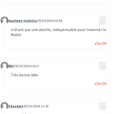
marlene violette
29/10/2024 18:56
…
Commentaire 908
n'étant pas une abeille, indispensable pour traverser le
Mable
0
0
MV
29/10/2024 19:13
…
Commentaire 909
Très bonne idée
0
0
Chevalet
30/10/2024 11:41
…
Commentaire 915