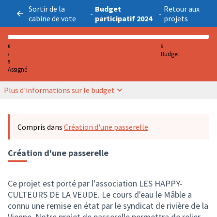
Sortir de la
Budget
Retour aux
-
-
cabine de vote
participatif 2024
projets
0
5
Budget
/
5
Assigné
Plus d'informations sur le budget
Compris dans
Création d'une passerelle
Création d'une passerelle
Ce projet est porté par l'association LES HAPPY-
CULTEURS DE LA VEUDE. Le cours d'eau le Mâble a
connu une remise en état par le syndicat de rivière de la
Vienne. Notre projet de passerelle permettra de relier,