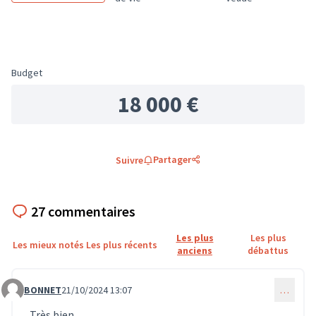
Budget
18 000 €
Partager
Suivre
27 commentaires
Les plus
Les plus
Les mieux notés
Les plus récents
anciens
débattus
BONNET
21/10/2024 13:07
…
Commentaire 766
Très bien