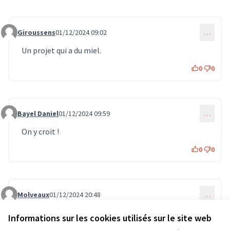
Giroussens
01/12/2024 09:02
…
Commentaire 1505
Un projet qui a du miel.
0
0
Bayel Daniel
01/12/2024 09:59
…
Commentaire 1508
On y croit !
0
0
Molveaux
01/12/2024 20:48
…
Commentaire 1518
Beau projet, je valude
Informations sur les cookies utilisés sur le site web