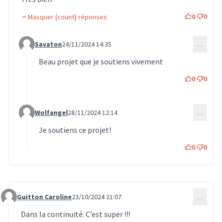
0
0
Masquer {count} réponses
Savaton
24/11/2024 14:35
…
Commentaire 1300 (réponse au commentaire 766)
Beau projet que je soutiens vivement
0
0
Wolfangel
28/11/2024 12:14
…
Commentaire 1428 (réponse au commentaire 766)
Je soutiens ce projet!
0
0
Guitton Caroline
23/10/2024 21:07
…
Commentaire 812
Dans la continuité. C’est super !!!