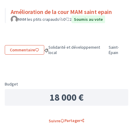
Amélioration de la cour MAM saint epain
MAM les ptits crapauds
0
2
Soumis au vote
Solidarité et développement
Saint-
Commentaire
Filtrer les résultats de la catégorie : Solidarit
Filtrer les ré
local
Épain
Budget
18 000 €
Partager
Suivre