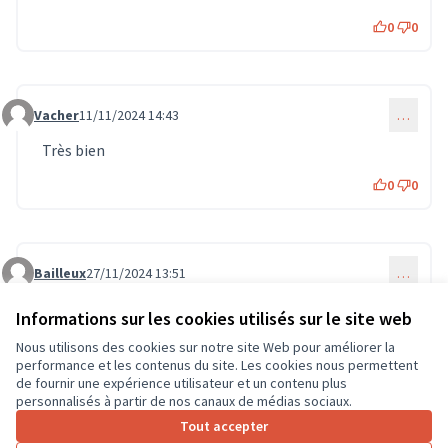
0
0
Vacher
11/11/2024 14:43
…
Commentaire 1128
Très bien
0
0
Bailleux
27/11/2024 13:51
…
Commentaire 1410
Bonne idée
Informations sur les cookies utilisés sur le site web
0
0
Nous utilisons des cookies sur notre site Web pour améliorer la
performance et les contenus du site. Les cookies nous permettent
de fournir une expérience utilisateur et un contenu plus
personnalisés à partir de nos canaux de médias sociaux.
Connectez-vous
ou
créez un compte
pour ajouter votre
Tout accepter
commentaire.