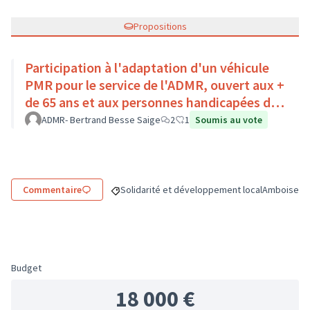
Propositions
Participation à l'adaptation d'un véhicule
PMR pour le service de l'ADMR, ouvert aux +
de 65 ans et aux personnes handicapées du
Pays Loire-Touraine.
ADMR- Bertrand Besse Saige
2
1
Soumis au vote
Commentaire
Solidarité et développement local
Amboise
Filtrer les résultats de la catégorie : Solidar
Filtrer les 
Budget
18 000 €