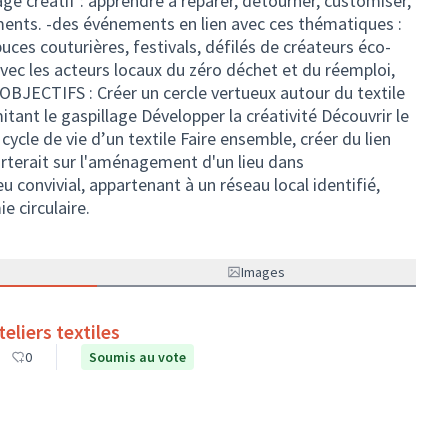
age créatif : apprendre à réparer, détourner, customiser,
ements. -des événements en lien avec ces thématiques :
uces couturières, festivals, défilés de créateurs éco-
avec les acteurs locaux du zéro déchet et du réemploi,
OBJECTIFS : Créer un cercle vertueux autour du textile
ant le gaspillage Développer la créativité Découvrir le
cycle de vie d’un textile Faire ensemble, créer du lien
porterait sur l'aménagement d'un lieu dans
u convivial, appartenant à un réseau local identifié,
e circulaire.
Images
teliers textiles
0
Soumis au vote