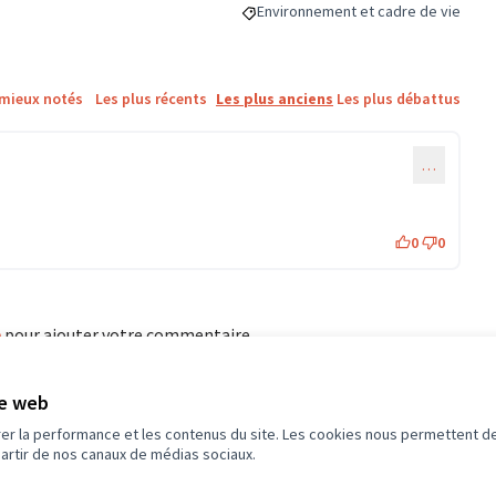
Environnement et cadre de vie
Filtrer les résultats de la catégorie
 mieux notés
Les plus récents
Les plus anciens
Les plus débattus
…
0
0
e
pour ajouter votre commentaire.
te web
éférence : -PROJ-2024-10-162
rer la performance et les contenus du site. Les cookies nous permettent de
partir de nos canaux de médias sociaux.