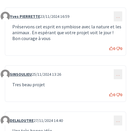
Yves PIERRETTE
23/11/2024 16:59
…
Commentaire 1297
Préservons cet esprit en symbiose avec la nature et les
animaux . En espérant que votre projet voit le jour !
Bon courage à vous
0
0
SINSOULIEU
25/11/2024 13:26
…
Commentaire 1331
Tres beau projet
0
0
DELALOUTRE
27/11/2024 14:40
…
Commentaire 1412
Une très bonne idée