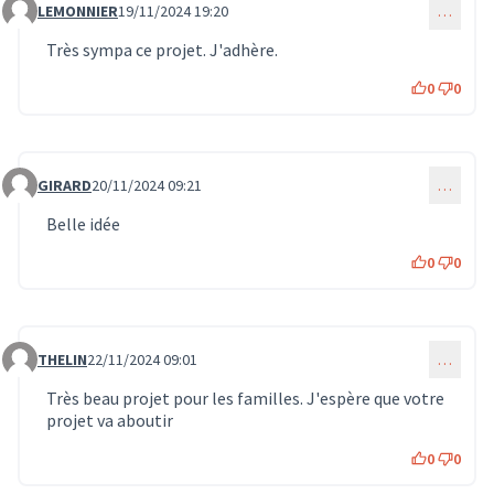
LEMONNIER
19/11/2024 19:20
…
Commentaire 1256
Très sympa ce projet. J'adhère.
0
0
GIRARD
20/11/2024 09:21
…
Commentaire 1264
Belle idée
0
0
THELIN
22/11/2024 09:01
…
Commentaire 1278
Très beau projet pour les familles. J'espère que votre
projet va aboutir
0
0