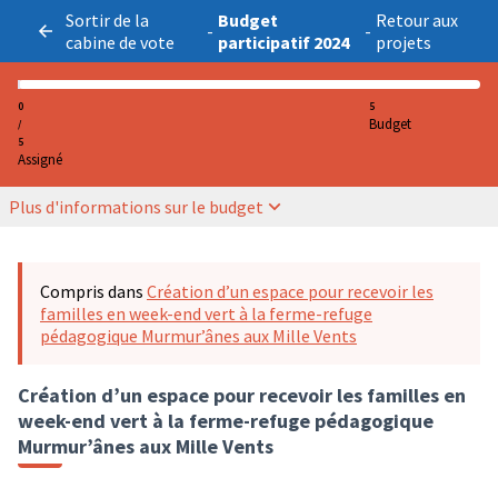
Sortir de la
Budget
Retour aux
-
-
cabine de vote
participatif 2024
projets
0
5
Budget
/
5
Assigné
Plus d'informations sur le budget
Compris dans
Création d’un espace pour recevoir les
familles en week-end vert à la ferme-refuge
pédagogique Murmur’ânes aux Mille Vents
Création d’un espace pour recevoir les familles en
week-end vert à la ferme-refuge pédagogique
Murmur’ânes aux Mille Vents