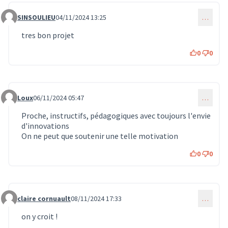
SINSOULIEU
04/11/2024 13:25
…
Commentaire 977
tres bon projet
0
0
Loux
06/11/2024 05:47
…
Commentaire 1010
Proche, instructifs, pédagogiques avec toujours l'envie
d'innovations
On ne peut que soutenir une telle motivation
0
0
claire cornuault
08/11/2024 17:33
…
Commentaire 1098
on y croit !