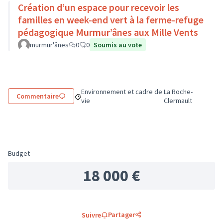
Création d’un espace pour recevoir les
familles en week-end vert à la ferme-refuge
pédagogique Murmur’ânes aux Mille Vents
murmur'ânes
0
0
Soumis au vote
Environnement et cadre de
La Roche-
Commentaire
Filtrer les résultats de la catégorie : Environne
Filtrer les résultat
vie
Clermault
Budget
18 000 €
Partager
Suivre