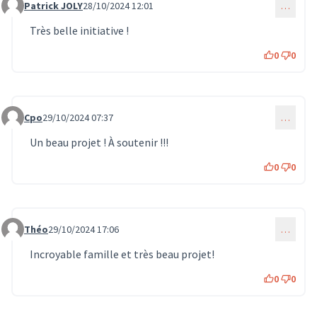
Patrick JOLY
28/10/2024 12:01
…
Commentaire 862
Très belle initiative !
0
0
Cpo
29/10/2024 07:37
…
Commentaire 873
Un beau projet ! À soutenir !!!
0
0
Théo
29/10/2024 17:06
…
Commentaire 907
Incroyable famille et très beau projet!
0
0