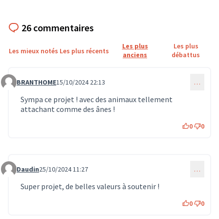
26 commentaires
Les plus
Les plus
Les mieux notés
Les plus récents
anciens
débattus
BRANTHOME
15/10/2024 22:13
…
Commentaire 671
Sympa ce projet ! avec des animaux tellement
attachant comme des ânes !
0
0
Daudin
25/10/2024 11:27
…
Commentaire 829
Super projet, de belles valeurs à soutenir !
0
0