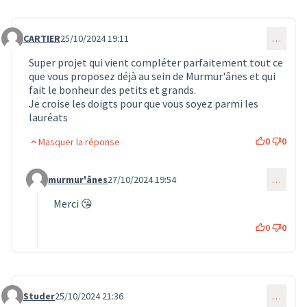
CARTIER
25/10/2024 19:11
…
Commentaire 837
Super projet qui vient compléter parfaitement tout ce
que vous proposez déjà au sein de Murmur'ânes et qui
fait le bonheur des petits et grands.
Je croise les doigts pour que vous soyez parmi les
lauréats
0
0
Masquer la réponse
murmur'ânes
27/10/2024 19:54
…
Commentaire 850 (réponse au commentaire 837)
Merci 😘
0
0
Studer
25/10/2024 21:36
…
Commentaire 838