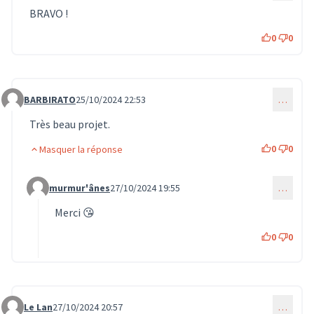
BRAVO !
0
0
BARBIRATO
25/10/2024 22:53
…
Commentaire 841
Très beau projet.
0
0
Masquer la réponse
murmur'ânes
27/10/2024 19:55
…
Commentaire 851 (réponse au commentaire 841)
Merci 😘
0
0
Le Lan
27/10/2024 20:57
…
Commentaire 852