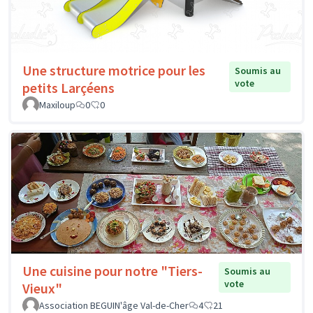
Une structure motrice pour les
Soumis au
vote
petits Larçéens
Maxiloup
0
0
Une cuisine pour notre "Tiers-
Soumis au
vote
Vieux"
Association BEGUIN'âge Val-de-Cher
4
21