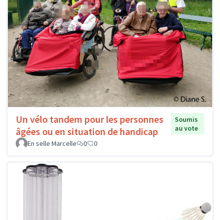
Un vélo tandem pour les personnes
Soumis
au vote
âgées ou en situation de handicap
En selle Marcelle
0
0