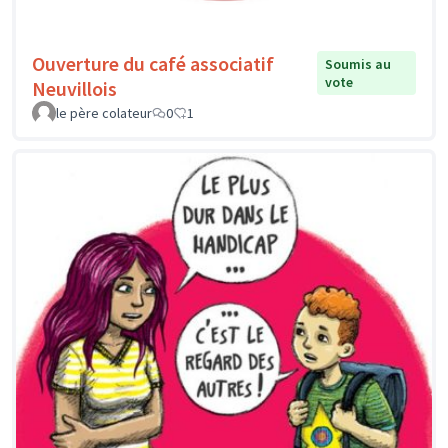
Ouverture du café associatif
Soumis au
vote
Neuvillois
le père colateur
0
1