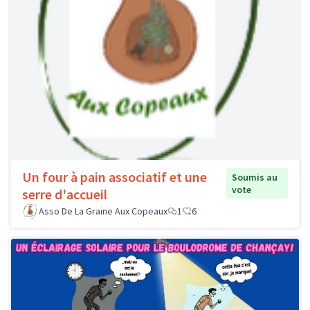
Un four à pain associatif et une
Soumis au
vote
serre d'accueil
Asso De La Graine Aux Copeaux
1
6