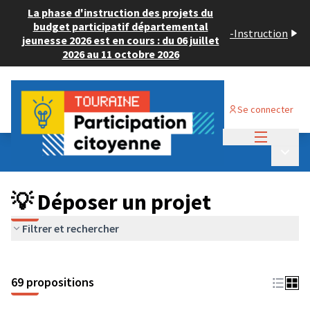
La phase d'instruction des projets du
budget participatif départemental
-
Instruction
jeunesse 2026 est en cours : du 06 juillet
2026 au 11 octobre 2026
Se connecter
Menu princi
Budget Participatif ADULTE 2024
/
Menu p
💡 Déposer un projet
💡 Déposer un projet
Filtrer et rechercher
69 propositions