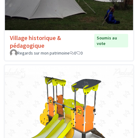
Village historique &
Soumis au
vote
pédagogique
Regards sur mon patrimoine
0
0