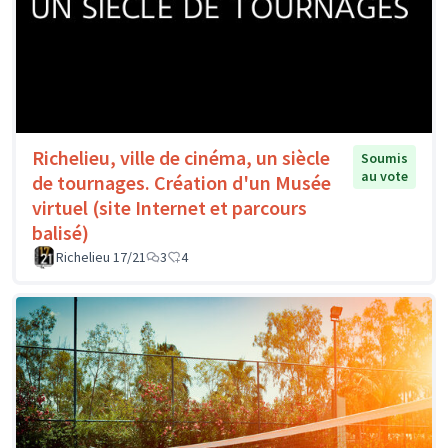
Richelieu, ville de cinéma, un siècle
Soumis
au vote
de tournages. Création d'un Musée
virtuel (site Internet et parcours
balisé)
Richelieu 17/21
3
4