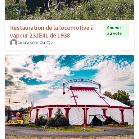
Restauration de la locomotive à
Soumis
au vote
vapeur 231E41 de 1938
AAATV SPDC
0
2