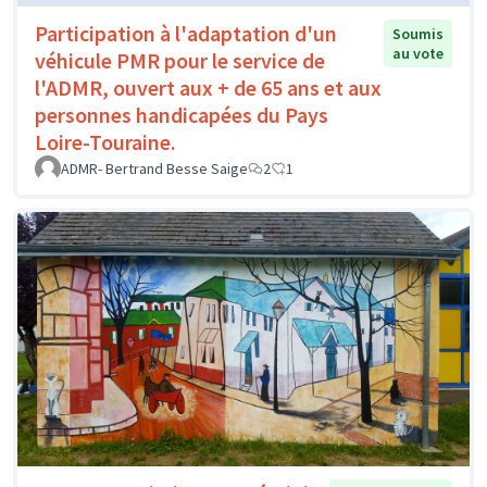
Participation à l'adaptation d'un
Soumis
au vote
véhicule PMR pour le service de
l'ADMR, ouvert aux + de 65 ans et aux
personnes handicapées du Pays
Loire-Touraine.
ADMR- Bertrand Besse Saige
2
1