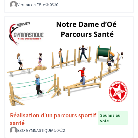
Vernou en Fête
0
0
Réalisation d'un parcours sportif
Soumis au
vote
santé
ESO GYMNASTIQUE
0
2