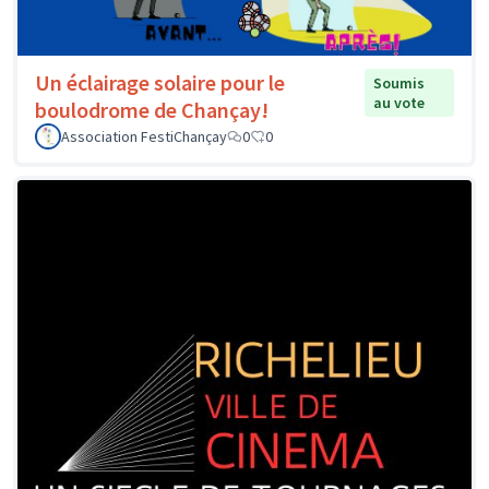
Un éclairage solaire pour le
Soumis
au vote
boulodrome de Chançay!
Association FestiChançay
0
0