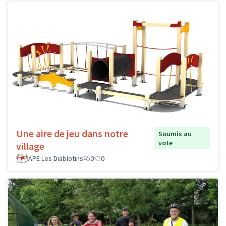
Une aire de jeu dans notre
Soumis au
vote
village
APE Les Diablotins
0
0