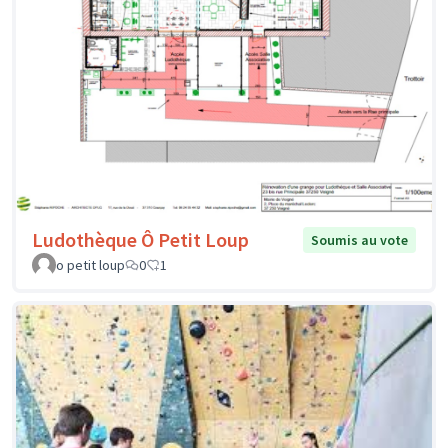
Ludothèque Ô Petit Loup
Soumis au vote
o petit loup
0
1