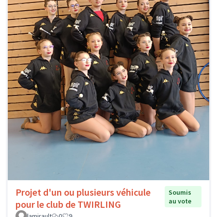
Projet d'un ou plusieurs véhicule
Soumis
au vote
pour le club de TWIRLING
lamirault
0
9