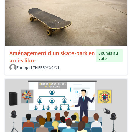
Aménagement d'un skate-park en
Soumis au
vote
accès libre
Philippot THIERRY
0
1