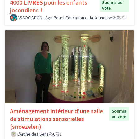
4000 LIVRES pour les enfants
Soumis au
vote
jocondiens !
ASSOCIATION - Agir Pour L'Éducation et la Jeunesse
0
1
Aménagement intérieur d'une salle
Soumis
au vote
de stimulations sensorielles
(snoezelen)
L'Arche des Sens
0
1