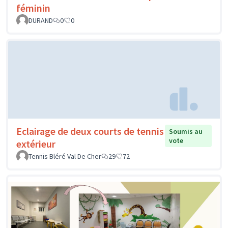
féminin
DURAND
0
0
Eclairage de deux courts de tennis
Soumis au
vote
extérieur
Tennis Bléré Val De Cher
29
72