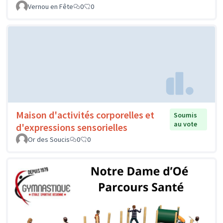
Vernou en Fête
0
0
Maison d'activités corporelles et
Soumis
au vote
d'expressions sensorielles
Or des Soucis
0
0