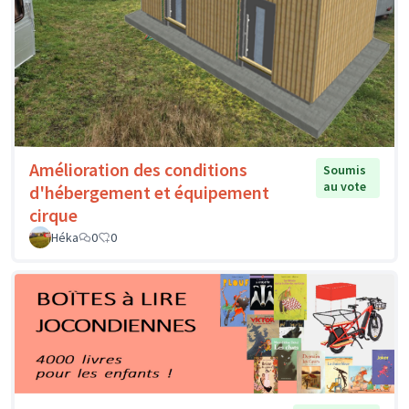
Amélioration des conditions
Soumis
au vote
d'hébergement et équipement
cirque
Héka
0
0