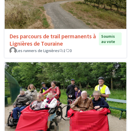
Des parcours de trail permanents à
Soumis
au vote
Lignières de Touraine
Les runners de Lignières
1
0