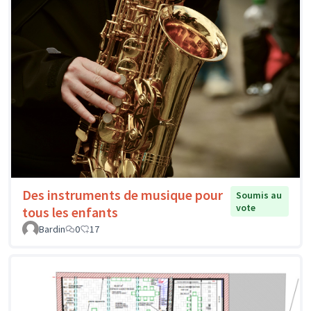
Des instruments de musique pour
Soumis au
vote
tous les enfants
Bardin
0
17