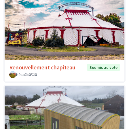
Renouvellement chapiteau
Soumis au vote
Héka
0
0