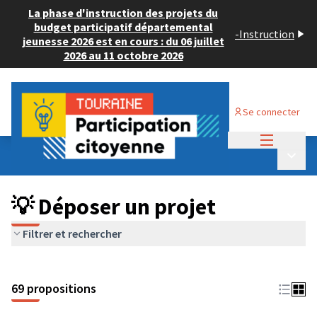
La phase d'instruction des projets du
budget participatif départemental
-
Instruction
jeunesse 2026 est en cours : du 06 juillet
2026 au 11 octobre 2026
Se connecter
Menu princi
Budget Participatif ADULTE 2024
/
Menu p
💡 Déposer un projet
💡 Déposer un projet
Filtrer et rechercher
69 propositions