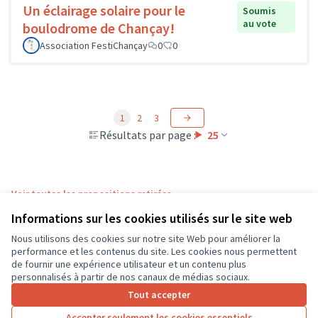
Un éclairage solaire pour le
Soumis
au vote
boulodrome de Chançay!
Association FestiChançay
0
0
1
2
3
Résultats par page :
25
Voir toutes les propositions retirées
Informations sur les cookies utilisés sur le site web
Nous utilisons des cookies sur notre site Web pour améliorer la
Conditions d'utilisation
performance et les contenus du site. Les cookies nous permettent
Paramètres des cookies
de fournir une expérience utilisateur et un contenu plus
CD37 sur X
CD37 sur Facebook
CD37 sur Instagram
CD37 sur YouTube
personnalisés à partir de nos canaux de médias sociaux.
(Lien externe)
(Lien externe)
(Lien externe)
(Lien externe)
Tout accepter
Accepter seulement les cookies essentiels