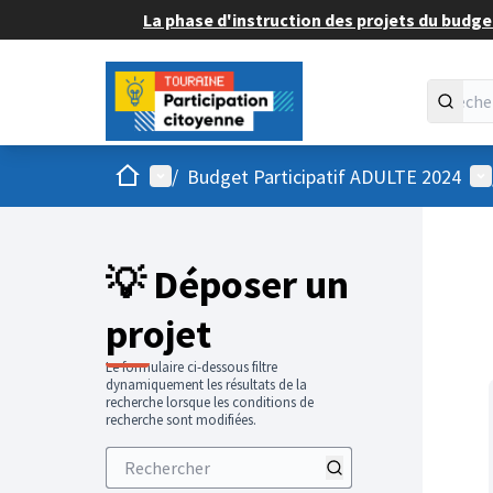
La phase d'instruction des projets du budget
Accueil
Menu principal
Me
/
Budget Participatif ADULTE 2024
💡 Déposer un
projet
Le formulaire ci-dessous filtre
dynamiquement les résultats de la
recherche lorsque les conditions de
recherche sont modifiées.