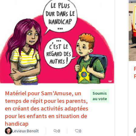
Matériel pour Sam'Amuse, un
Soumis
au vote
temps de répit pour les parents,
en créant des activités adaptées
pour les enfants en situation de
handicap
Levieux Benoît
0
0