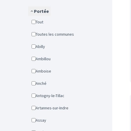
Portée
Tout
Toutes les communes
Abilly
Ambillou
Amboise
Anché
Antogny-le-Tillac
Artannes-sur-Indre
Assay