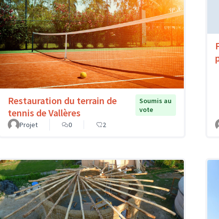
Restauration du terrain de
Soumis au
vote
tennis de Vallères
Projet
0
2