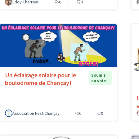
Eddy Charreau
0
0
Un éclairage solaire pour le
Soumis
au vote
boulodrome de Chançay!
v
Association FestiChançay
0
0