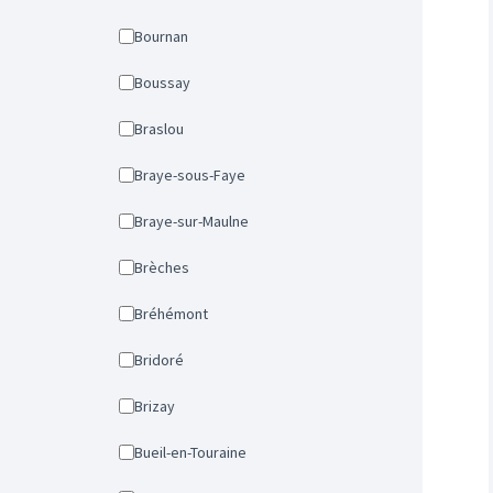
Bournan
Boussay
Braslou
Braye-sous-Faye
Braye-sur-Maulne
Brèches
Bréhémont
Bridoré
Brizay
Bueil-en-Touraine