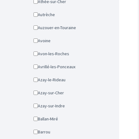
Athée-sur-Cher
Autrèche
Auzouer-en-Touraine
Avoine
Avon-les-Roches
Avrillé-les-Ponceaux
Azay-le-Rideau
Azay-sur-Cher
Azay-sur-Indre
Ballan-Miré
Barrou