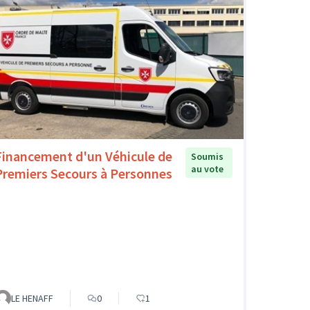
Financement d'un Véhicule de
Soumis
au vote
Premiers Secours à Personnes
LE HENAFF
0
1