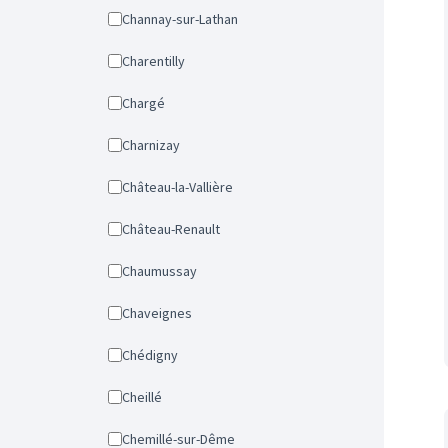
Channay-sur-Lathan
Charentilly
Chargé
Charnizay
Château-la-Vallière
Château-Renault
Chaumussay
Chaveignes
Chédigny
Cheillé
Chemillé-sur-Dême