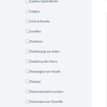
Candes-Saint-Martin
Cangey
Céré-la-Ronde
Cerelles
Chambon
Chambourg-sur-Indre
Chambray-lès-Tours
Champigny-sur-Veude
Chançay
Chanceaux-près-Loches
Chanceaux-sur-Choisille