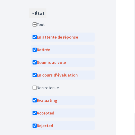
État
Tout
En attente de réponse
Retirée
Soumis au vote
En cours d'évaluation
Non retenue
Evaluating
Accepted
Rejected