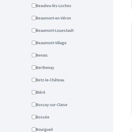
Beaulieu-lès-Loches
Beaumont-en-Véron
Beaumont-Louestault
Beaumont-Village
Benais
Berthenay
Betz-le-Château
Bléré
Bossay-sur-Claise
Bossée
Bourgueil