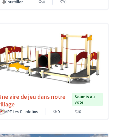
Gourbillon
0
0
Une aire de jeu dans notre
Soumis au
vote
illage
APE Les Diablotins
0
0