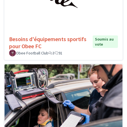
Besoins d'équipements sportifs
Soumis au
vote
pour Obee FC
Obee Football Club
3
91