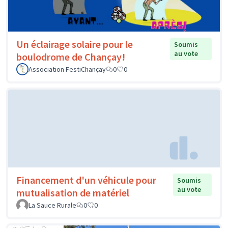
Un éclairage solaire pour le
Soumis
au vote
boulodrome de Chançay!
Association FestiChançay
0
0
Financement d'un véhicule pour
Soumis
au vote
mutualisation de matériel
La Sauce Rurale
0
0