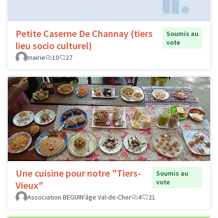
Petite Caserne De Channay (tiers
Soumis au
vote
lieu socio culturel)
mairie
10
27
Une cuisine pour notre "Tiers-
Soumis au
vote
Vieux"
Association BEGUIN'âge Val-de-Cher
4
21