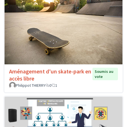
Aménagement d'un skate-park en
Soumis au
vote
accès libre
Philippot THIERRY
0
1