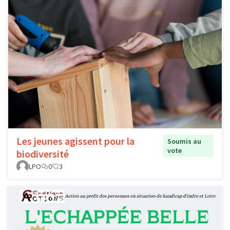
Les jeunes agissent pour la
Soumis au
vote
biodiversité
LPO
0
3