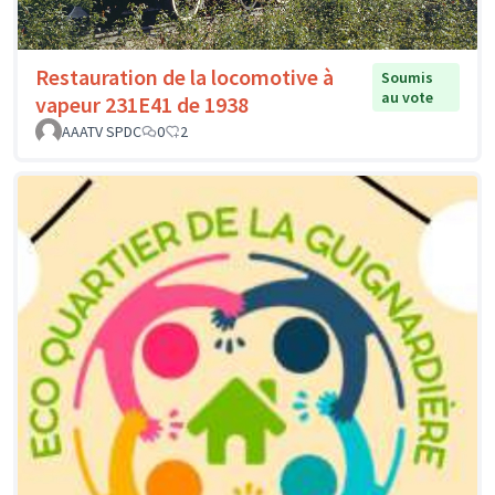
Restauration de la locomotive à
Soumis
au vote
vapeur 231E41 de 1938
AAATV SPDC
0
2