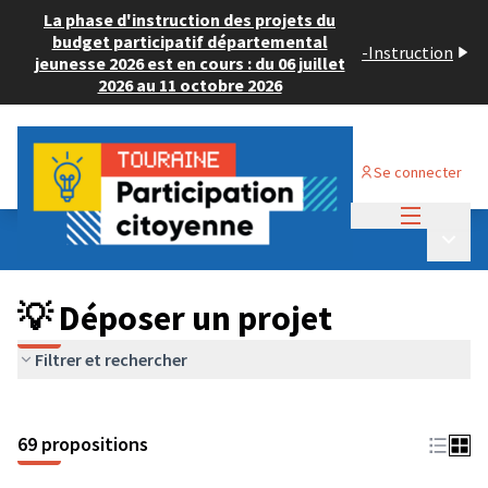
La phase d'instruction des projets du
budget participatif départemental
-
Instruction
jeunesse 2026 est en cours : du 06 juillet
2026 au 11 octobre 2026
Se connecter
Menu princi
Budget Participatif ADULTE 2024
/
Menu p
💡 Déposer un projet
💡 Déposer un projet
Filtrer et rechercher
69 propositions