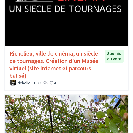
Richelieu, ville de cinéma, un siècle
Soumis
au vote
de tournages. Création d'un Musée
virtuel (site Internet et parcours
balisé)
Richelieu 17/21
3
4