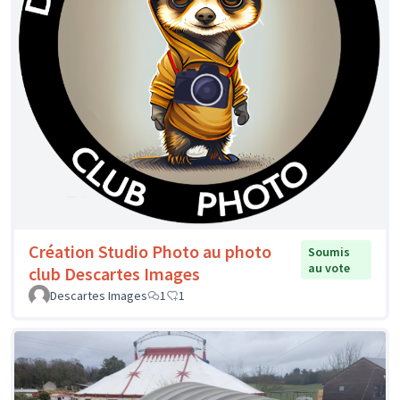
Création Studio Photo au photo
Soumis
au vote
club Descartes Images
Descartes Images
1
1