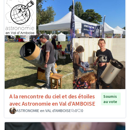
A la rencontre du ciel et des étoiles
Soumis
au vote
avec Astronomie en Val d’AMBOISE
ASTRONOMIE en VAL d'AMBOISE
0
0