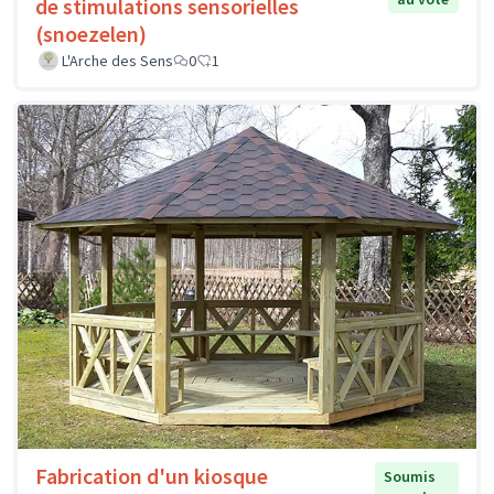
de stimulations sensorielles
(snoezelen)
L'Arche des Sens
0
1
Fabrication d'un kiosque
Soumis