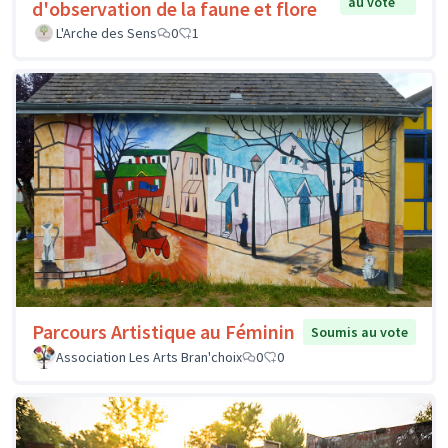
au vote
d'observation de la faune et flore
L'Arche des Sens
0
1
Parcours Artistique au Féminin
Soumis au vote
Association Les Arts Bran'choix
0
0