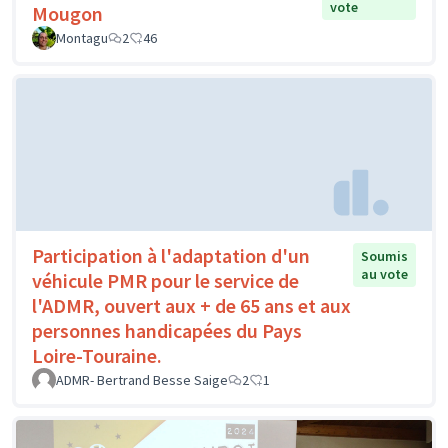
vote
Mougon
Montagu
2
46
Participation à l'adaptation d'un
Soumis
au vote
véhicule PMR pour le service de
l'ADMR, ouvert aux + de 65 ans et aux
personnes handicapées du Pays
Loire-Touraine.
ADMR- Bertrand Besse Saige
2
1