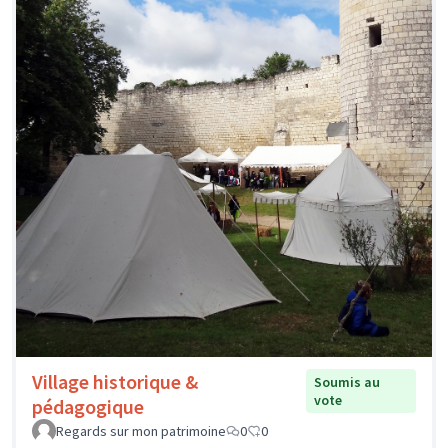
Village historique &
Soumis au
vote
pédagogique
Regards sur mon patrimoine
0
0