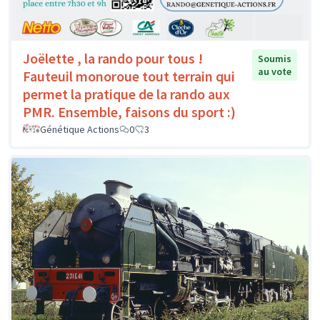
Joëlette , la rando pour tous !
Soumis
au vote
Fauteuil monoroue tout terrain qui
permet la pratique de la rando aux
PMR. Ensemble, faisons du sport :)
Génétique Actions
0
3