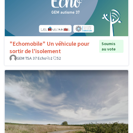
"Echomobile" Un véhicule pour
Soumis
au vote
sortir de l'isolement
GEM TSA 37 Echo
1
52