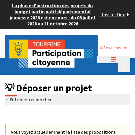
La phase d'instruction des projets du
budget participatif départemental
-
Instruction
jeunesse 2026 est en cours : du 06 juillet
2026 au 11 octobre 2026
Se connecter
Menu princi
Budget Participatif ADULTE 2024
/
Menu p
💡 Déposer un projet
💡 Déposer un projet
Filtrer et rechercher
Vous voyez actuellemnent la liste des propositions