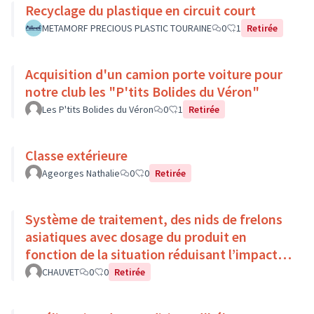
Recyclage du plastique en circuit court
METAMORF PRECIOUS PLASTIC TOURAINE
0
1
Retirée
Acquisition d'un camion porte voiture pour
notre club les "P'tits Bolides du Véron"
Les P'tits Bolides du Véron
0
1
Retirée
Classe extérieure
Ageorges Nathalie
0
0
Retirée
Système de traitement, des nids de frelons
asiatiques avec dosage du produit en
fonction de la situation réduisant l’impact
environnemental
CHAUVET
0
0
Retirée