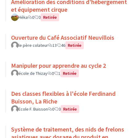
Amélioration des conditions d'hébergement
et équipement cirque
Héka
0
0
Retirée
Ouverture du Café Associatif Neuvillois
le père colateur
13
46
Retirée
Manipuler pour apprendre au cycle 2
école de Thizay
0
1
Retirée
Des classes flexibles à l'école Ferdinand
Buisson, La Riche
Ecole F. Buisson
0
0
Retirée
Système de traitement, des nids de frelons
asiatiques avec dosage du produit en