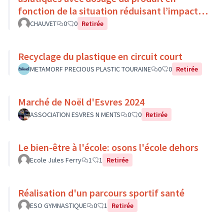
fonction de la situation réduisant l’impact
environnemental
CHAUVET
0
0
Retirée
Recyclage du plastique en circuit court
METAMORF PRECIOUS PLASTIC TOURAINE
0
0
Retirée
Marché de Noël d'Esvres 2024
ASSOCIATION ESVRES N MENTS
0
0
Retirée
Le bien-être à l'école: osons l'école dehors
Ecole Jules Ferry
1
1
Retirée
Réalisation d'un parcours sportif santé
ESO GYMNASTIQUE
0
1
Retirée