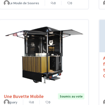
Le Moulin de Souvres
0
0
A
Une Buvette Mobile
Soumis au vote
guary
0
0