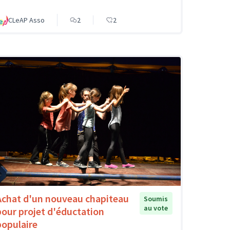
CLeAP Asso
2
2
Achat d'un nouveau chapiteau
Soumis
au vote
pour projet d'éductation
populaire