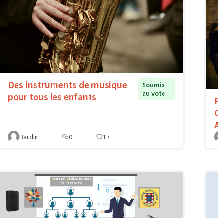
Des instruments de musique
Soumis
au vote
pour tous les enfants
Bardin
0
17