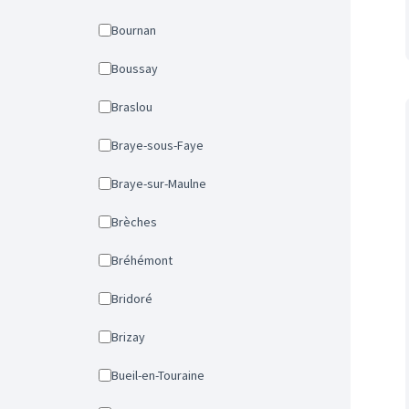
Bournan
Boussay
Braslou
Braye-sous-Faye
Braye-sur-Maulne
Brèches
Bréhémont
Bridoré
Brizay
Bueil-en-Touraine