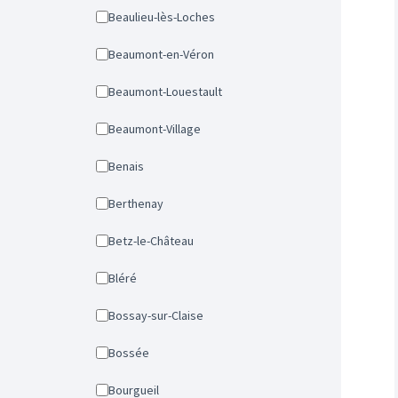
Beaulieu-lès-Loches
Beaumont-en-Véron
Beaumont-Louestault
Beaumont-Village
Benais
Berthenay
Betz-le-Château
Bléré
Bossay-sur-Claise
Bossée
Bourgueil