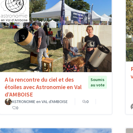
A la rencontre du ciel et des
Soumis
au vote
étoiles avec Astronomie en Val
d’AMBOISE
ASTRONOMIE en VAL d'AMBOISE
0
0