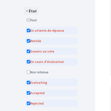
État
Tout
En attente de réponse
Retirée
Soumis au vote
En cours d'évaluation
Non retenue
Evaluating
Accepted
Rejected