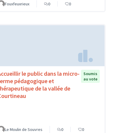
Fouxfeuxrieux
0
0
ccueillir le public dans la micro-
Soumis
au vote
ferme pédagogique et
thérapeutique de la vallée de
Courtineau
Le Moulin de Souvres
0
0