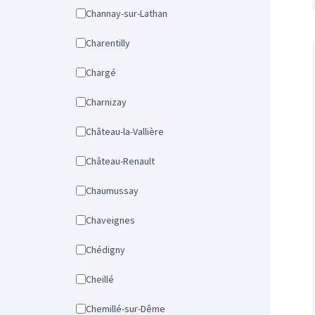
Channay-sur-Lathan
Charentilly
Chargé
Charnizay
Château-la-Vallière
Château-Renault
Chaumussay
Chaveignes
Chédigny
Cheillé
Chemillé-sur-Dême