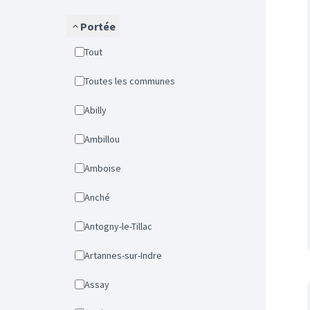
Portée
Tout
Toutes les communes
Abilly
Ambillou
Amboise
Anché
Antogny-le-Tillac
Artannes-sur-Indre
Assay