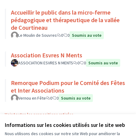
Accueillir le public dans la micro-ferme
pédagogique et thérapeutique de la vallée
de Courtineau
Le Moulin de Souvres
0
0
Soumis au vote
Association Esvres N Ments
ASSOCIATION ESVRES N MENTS
0
0
Soumis au vote
Remorque Podium pour le Comité des Fêtes
et Inter Associations
Vernou en Fête
0
0
Soumis au vote
Voir toutes les propositions retirées
Informations sur les cookies utilisés sur le site web
Nous utilisons des cookies sur notre site Web pour améliorer la
Conditions d'utilisation