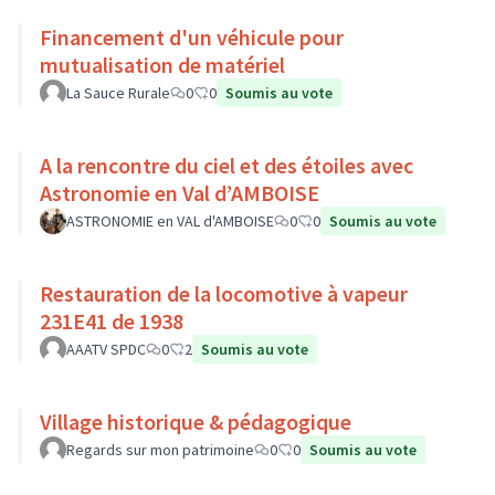
Financement d'un véhicule pour
mutualisation de matériel
La Sauce Rurale
0
0
Soumis au vote
A la rencontre du ciel et des étoiles avec
Astronomie en Val d’AMBOISE
ASTRONOMIE en VAL d'AMBOISE
0
0
Soumis au vote
Restauration de la locomotive à vapeur
231E41 de 1938
AAATV SPDC
0
2
Soumis au vote
Village historique & pédagogique
Regards sur mon patrimoine
0
0
Soumis au vote