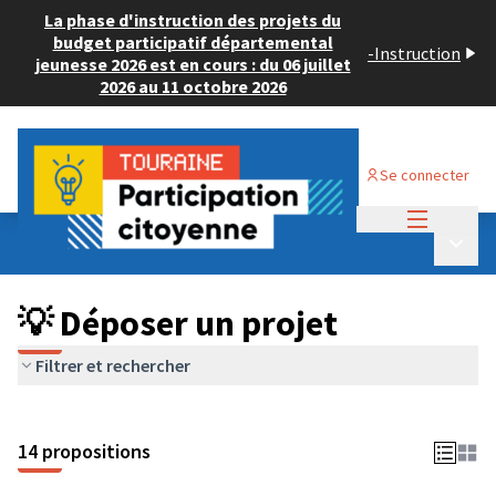
La phase d'instruction des projets du
budget participatif départemental
-
Instruction
jeunesse 2026 est en cours : du 06 juillet
2026 au 11 octobre 2026
Se connecter
Menu princi
Budget Participatif ADULTE 2024
/
Menu p
💡 Déposer un projet
💡 Déposer un projet
Filtrer et rechercher
14 propositions