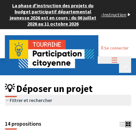
La phase d'instruction des projets du
budget participatif départemental
-
Instruction
jeunesse 2026 est en cours : du 06 juillet
2026 au 11 octobre 2026
Se connecter
Menu princi
Budget Participatif ADULTE 2024
/
Menu p
💡 Déposer un projet
💡 Déposer un projet
Filtrer et rechercher
14 propositions