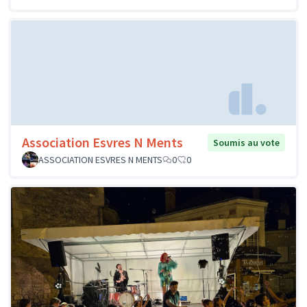
Association Esvres N Ments
Soumis au vote
ASSOCIATION ESVRES N MENTS
0
0