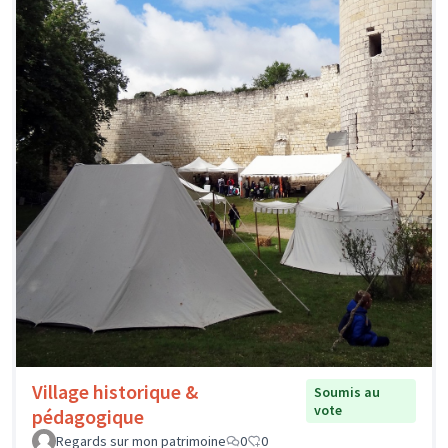
Village historique &
Soumis au
vote
pédagogique
Regards sur mon patrimoine
0
0