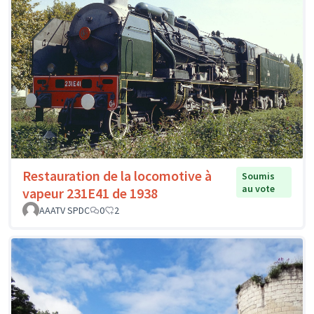
Restauration de la locomotive à
Soumis
au vote
vapeur 231E41 de 1938
AAATV SPDC
0
2