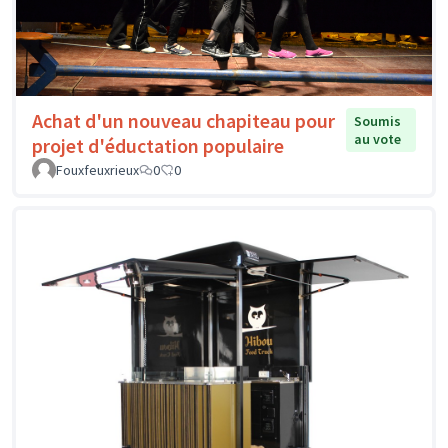
Achat d'un nouveau chapiteau pour
Soumis
au vote
projet d'éductation populaire
Fouxfeuxrieux
0
0