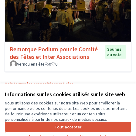
Remorque Podium pour le Comité
Soumis
au vote
des Fêtes et Inter Associations
Vernou en Fête
0
0
Voir toutes les propositions retirées
Informations sur les cookies utilisés sur le site web
Nous utilisons des cookies sur notre site Web pour améliorer la
Conditions d'utilisation
performance et les contenus du site. Les cookies nous permettent
Paramètres des cookies
de fournir une expérience utilisateur et un contenu plus
CD37 sur X
CD37 sur Facebook
CD37 sur Instagram
CD37 sur YouTube
personnalisés à partir de nos canaux de médias sociaux.
(Lien externe)
(Lien externe)
(Lien externe)
(Lien externe)
Tout accepter