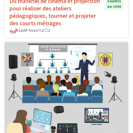
Du matériel de cinéma et projection
Soumis
au vote
pour réaliser des ateliers
pédagogiques, tourner et projeter
des courts métrages
CLeAP Asso
2
2