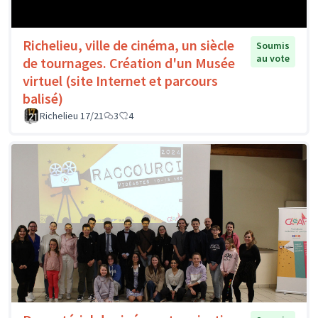
Richelieu, ville de cinéma, un siècle
Soumis
au vote
de tournages. Création d'un Musée
virtuel (site Internet et parcours
balisé)
Richelieu 17/21
3
4