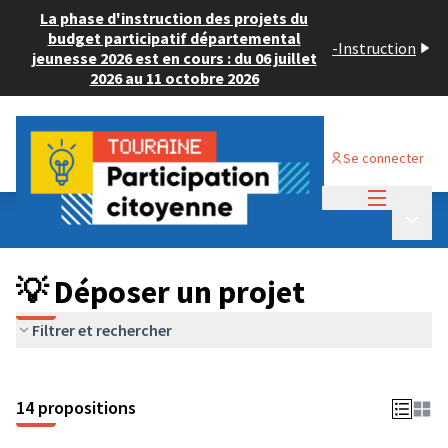
La phase d'instruction des projets du
budget participatif départemental
-
Instruction
jeunesse 2026 est en cours : du 06 juillet
2026 au 11 octobre 2026
Se connecter
Menu princi
Budget Participatif ADULTE 2024
/
Menu p
💡 Déposer un projet
💡 Déposer un projet
Filtrer et rechercher
14 propositions