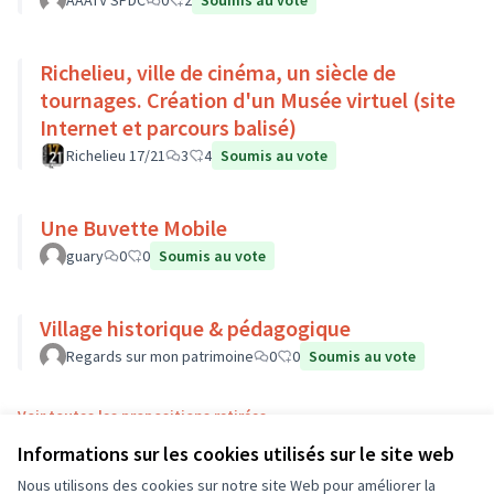
AAATV SPDC
0
2
Soumis au vote
Richelieu, ville de cinéma, un siècle de
tournages. Création d'un Musée virtuel (site
Internet et parcours balisé)
Richelieu 17/21
3
4
Soumis au vote
Une Buvette Mobile
guary
0
0
Soumis au vote
Village historique & pédagogique
Regards sur mon patrimoine
0
0
Soumis au vote
Voir toutes les propositions retirées
Informations sur les cookies utilisés sur le site web
Nous utilisons des cookies sur notre site Web pour améliorer la
Conditions d'utilisation