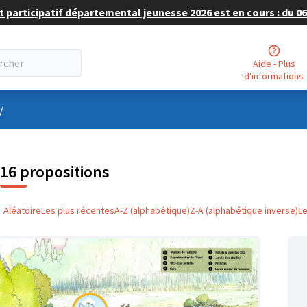
 participatif départemental jeunesse 2026 est en cours : du 06 
Aide - Plus
d'informations
nu utilisateur
/
16 propositions
Aléatoire
Les plus récentes
A-Z (alphabétique)
Z-A (alphabétique inverse)
L