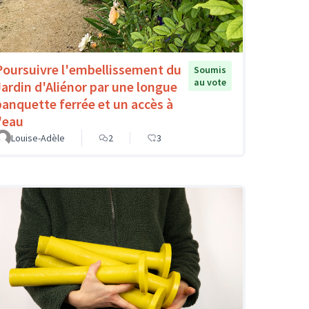
Poursuivre l'embellissement du
Soumis
au vote
Jardin d'Aliénor par une longue
banquette ferrée et un accès à
l'eau
Louise-Adèle
2
3