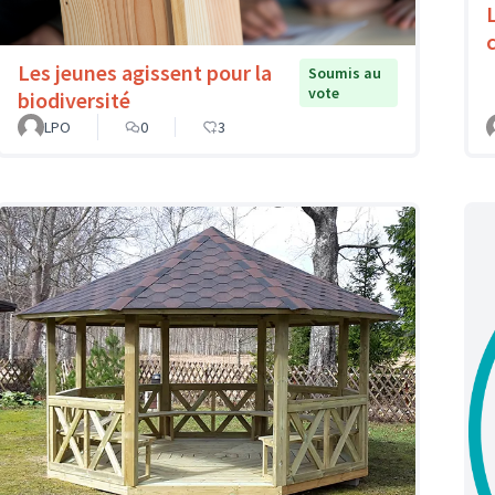
c
Les jeunes agissent pour la
Soumis au
vote
biodiversité
LPO
0
3