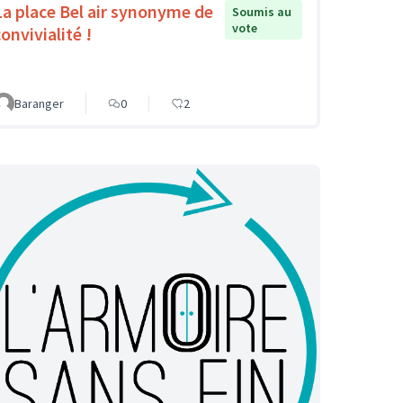
La place Bel air synonyme de
Soumis au
vote
onvivialité !
Baranger
0
2