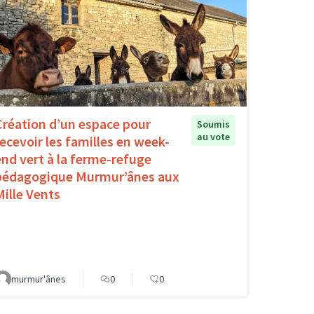
Création d’un espace pour
Soumis
au vote
recevoir les familles en week-
end vert à la ferme-refuge
pédagogique Murmur’ânes aux
Mille Vents
murmur'ânes
0
0