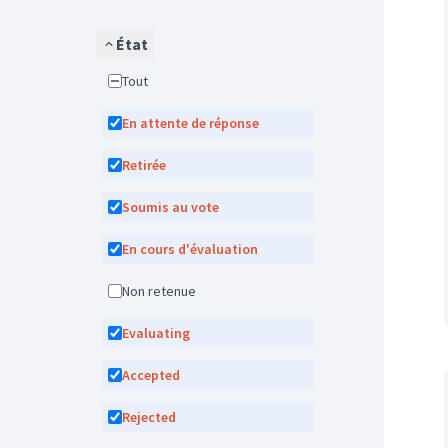
État
Tout
En attente de réponse
Retirée
Soumis au vote
En cours d'évaluation
Non retenue
Evaluating
Accepted
Rejected