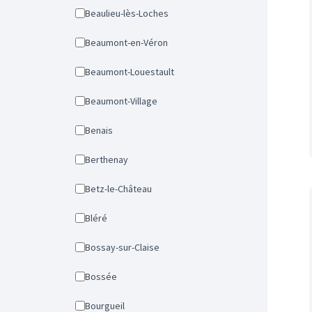
Beaulieu-lès-Loches
Beaumont-en-Véron
Beaumont-Louestault
Beaumont-Village
Benais
Berthenay
Betz-le-Château
Bléré
Bossay-sur-Claise
Bossée
Bourgueil