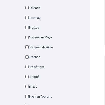
Bournan
Boussay
Braslou
Braye-sous-Faye
Braye-sur-Maulne
Brèches
Bréhémont
Bridoré
Brizay
Bueil-en-Touraine