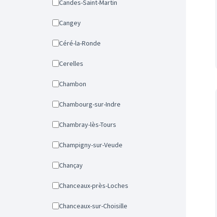
Candes-Saint-Martin
Cangey
Céré-la-Ronde
Cerelles
Chambon
Chambourg-sur-Indre
Chambray-lès-Tours
Champigny-sur-Veude
Chançay
Chanceaux-près-Loches
Chanceaux-sur-Choisille