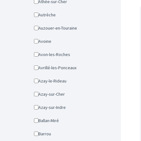
Athée-sur-Cher
Autrèche
Auzouer-en-Touraine
Avoine
Avon-les-Roches
Avrillé-les-Ponceaux
Azay-le-Rideau
Azay-sur-Cher
Azay-sur-Indre
Ballan-Miré
Barrou