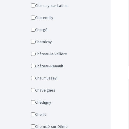
Channay-sur-Lathan
Charentilly
Chargé
Charnizay
Château-la-Vallière
Château-Renault
Chaumussay
Chaveignes
Chédigny
Cheillé
Chemillé-sur-Dême