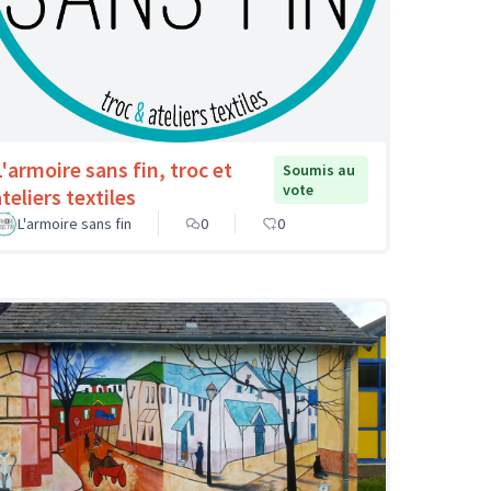
L'armoire sans fin, troc et
Soumis au
vote
teliers textiles
L'armoire sans fin
0
0