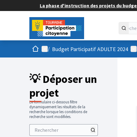
La phase d'instruction des projets du budget
Accueil
Menu principal
Me
/
Budget Participatif ADULTE 2024
💡 Déposer un
projet
Le formulaire ci-dessous filtre
dynamiquement les résultats de la
recherche lorsque les conditions de
recherche sont modifiées.