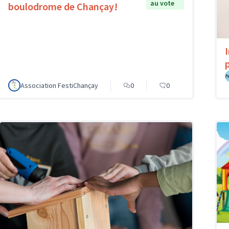
au vote
boulodrome de Chançay!
p
Association FestiChançay
0
0