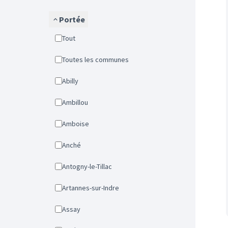
Portée
Tout
Toutes les communes
Abilly
Ambillou
Amboise
Anché
Antogny-le-Tillac
Artannes-sur-Indre
Assay