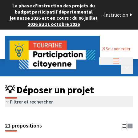
La phase d'instruction des projets du
budget participatif départemental
-
Instruction
jeunesse 2026 est en cours : du 06 juillet
2026 au 11 octobre 2026
Se connecter
Menu princi
Budget Participatif ADULTE 2024
/
Menu p
💡 Déposer un projet
💡 Déposer un projet
Filtrer et rechercher
21 propositions