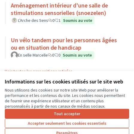
Aménagement intérieur d'une salle de
stimulations sensorielles (snoezelen)
L'Arche des Sens
0
1
Soumis au vote
Un vélo tandem pour les personnes âgées
ou en situation de handicap
En selle Marcelle
0
0
Soumis au vote
Voir toutes les propositions retirées
Informations sur les cookies utilisés sur le site web
Nous utilisons des cookies sur notre site Web pour améliorer la
Conditions d'utilisation
performance et les contenus du site. Les cookies nous permettent
Paramètres des cookies
de fournir une expérience utilisateur et un contenu plus
CD37 sur X
CD37 sur Facebook
CD37 sur Instagram
CD37 sur YouTube
personnalisés à partir de nos canaux de médias sociaux.
(Lien externe)
(Lien externe)
(Lien externe)
(Lien externe)
Tout accepter
Accepter seulement les cookies essentiels
Licence Cre
(Lien extern
Paramètres