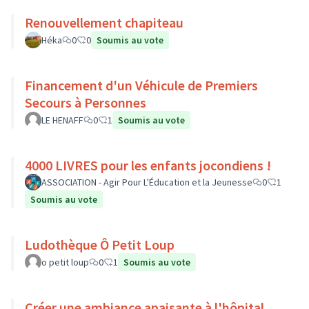
Renouvellement chapiteau
Héka
0
0
Soumis au vote
Financement d'un Véhicule de Premiers
Secours à Personnes
LE HENAFF
0
1
Soumis au vote
4000 LIVRES pour les enfants jocondiens !
ASSOCIATION - Agir Pour L'Éducation et la Jeunesse
0
1
Soumis au vote
Ludothèque Ô Petit Loup
o petit loup
0
1
Soumis au vote
Créer une ambiance apaisante à l'hôpital