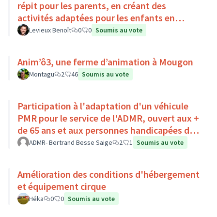
répit pour les parents, en créant des
activités adaptées pour les enfants en
situation de handicap
Levieux Benoît
0
0
Soumis au vote
Anim’ô3, une ferme d’animation à Mougon
Montagu
2
46
Soumis au vote
Participation à l'adaptation d'un véhicule
PMR pour le service de l'ADMR, ouvert aux +
de 65 ans et aux personnes handicapées du
Pays Loire-Touraine.
ADMR- Bertrand Besse Saige
2
1
Soumis au vote
Amélioration des conditions d'hébergement
et équipement cirque
Héka
0
0
Soumis au vote