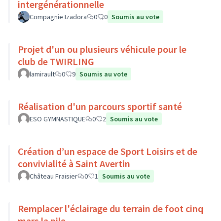
intergénérationnelle
Compagnie Izadora
0
0
Soumis au vote
Projet d'un ou plusieurs véhicule pour le
club de TWIRLING
lamirault
0
9
Soumis au vote
Réalisation d'un parcours sportif santé
ESO GYMNASTIQUE
0
2
Soumis au vote
Création d’un espace de Sport Loisirs et de
convivialité à Saint Avertin
Château Fraisier
0
1
Soumis au vote
Remplacer l'éclairage du terrain de foot cinq
mars la pile