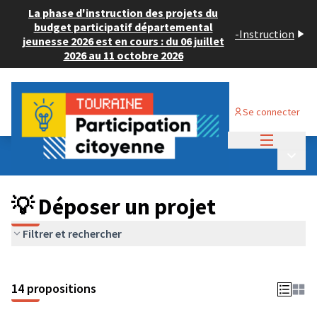
La phase d'instruction des projets du
budget participatif départemental
-
Instruction
jeunesse 2026 est en cours : du 06 juillet
2026 au 11 octobre 2026
Se connecter
Menu princi
Budget Participatif ADULTE 2024
/
Menu p
💡 Déposer un projet
💡 Déposer un projet
Filtrer et rechercher
14 propositions