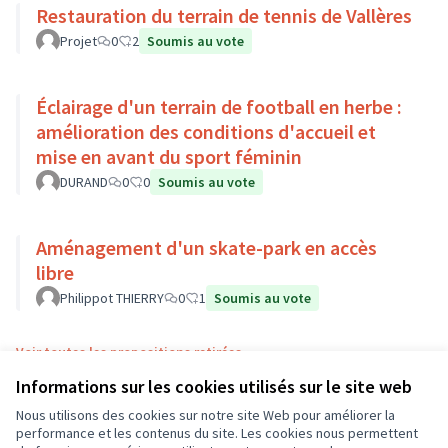
Restauration du terrain de tennis de Vallères
Projet
0
2
Soumis au vote
Éclairage d'un terrain de football en herbe :
amélioration des conditions d'accueil et
mise en avant du sport féminin
DURAND
0
0
Soumis au vote
Aménagement d'un skate-park en accès
libre
Philippot THIERRY
0
1
Soumis au vote
Voir toutes les propositions retirées
Informations sur les cookies utilisés sur le site web
Nous utilisons des cookies sur notre site Web pour améliorer la
Conditions d'utilisation
performance et les contenus du site. Les cookies nous permettent
Paramètres des cookies