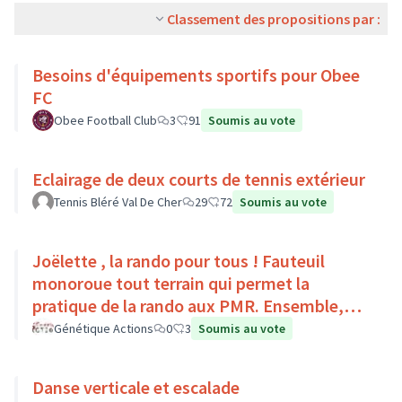
Classement des propositions par :
Besoins d'équipements sportifs pour Obee
FC
Obee Football Club
3
91
Soumis au vote
Eclairage de deux courts de tennis extérieur
Tennis Bléré Val De Cher
29
72
Soumis au vote
Joëlette , la rando pour tous ! Fauteuil
monoroue tout terrain qui permet la
pratique de la rando aux PMR. Ensemble,
faisons du sport :)
Génétique Actions
0
3
Soumis au vote
Danse verticale et escalade