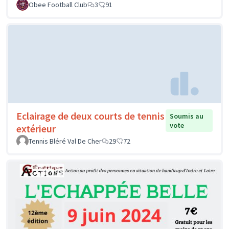
Obee Football Club
3
91
Eclairage de deux courts de tennis
Soumis au
vote
extérieur
Tennis Bléré Val De Cher
29
72