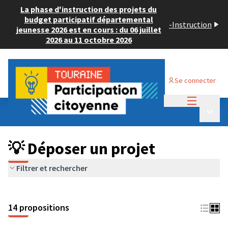
La phase d'instruction des projets du
budget participatif départemental
-
Instruction
jeunesse 2026 est en cours : du 06 juillet
2026 au 11 octobre 2026
Se connecter
Menu princi
Budget Participatif ADULTE 2024
/
Menu p
💡 Déposer un projet
💡 Déposer un projet
Filtrer et rechercher
14 propositions