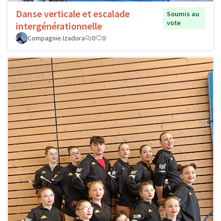
Danse verticale et escalade
Soumis au
vote
intergénérationnelle
Compagnie Izadora
0
0