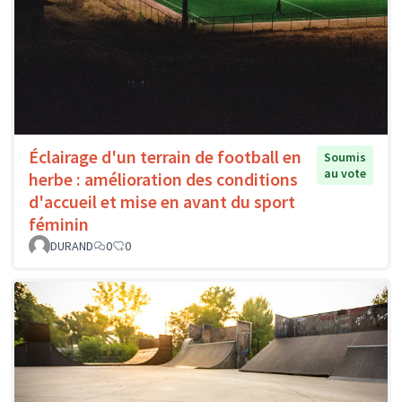
Éclairage d'un terrain de football en
Soumis
au vote
herbe : amélioration des conditions
d'accueil et mise en avant du sport
féminin
DURAND
0
0