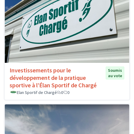
Investissements pour le
Soumis
au vote
développement de la pratique
sportive à l’Élan Sportif de Chargé
Elan Sportif de Chargé
0
0