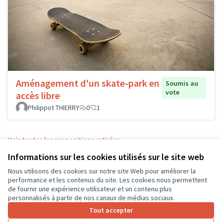
Aménagement d'un skate-park en
Soumis au
vote
accès libre
Philippot THIERRY
0
1
Voir toutes les propositions retirées
Informations sur les cookies utilisés sur le site web
Nous utilisons des cookies sur notre site Web pour améliorer la
Conditions d'utilisation
performance et les contenus du site. Les cookies nous permettent
Paramètres des cookies
de fournir une expérience utilisateur et un contenu plus
CD37 sur X
CD37 sur Facebook
CD37 sur Instagram
CD37 sur YouTube
personnalisés à partir de nos canaux de médias sociaux.
(Lien externe)
(Lien externe)
(Lien externe)
(Lien externe)
Tout accepter