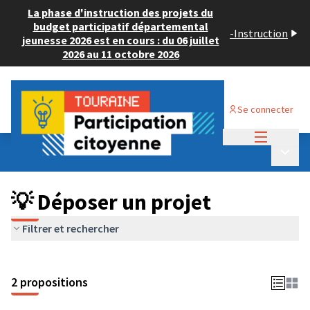
La phase d'instruction des projets du
budget participatif départemental
-
Instruction
jeunesse 2026 est en cours : du 06 juillet
2026 au 11 octobre 2026
Se connecter
Menu princi
Budget Participatif ADULTE 2024
/
Menu p
💡 Déposer un projet
💡 Déposer un projet
Filtrer et rechercher
2 propositions