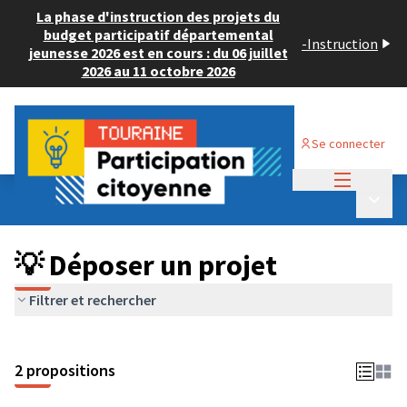
La phase d'instruction des projets du
budget participatif départemental
-
Instruction
jeunesse 2026 est en cours : du 06 juillet
2026 au 11 octobre 2026
Se connecter
Menu princi
Budget Participatif ADULTE 2024
/
Menu p
💡 Déposer un projet
💡 Déposer un projet
Filtrer et rechercher
2 propositions