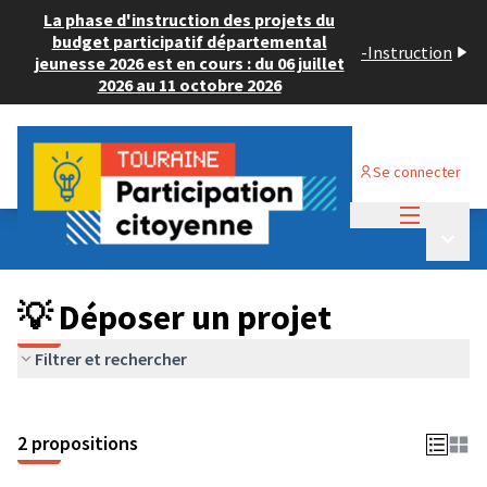
La phase d'instruction des projets du
budget participatif départemental
-
Instruction
jeunesse 2026 est en cours : du 06 juillet
2026 au 11 octobre 2026
Se connecter
Menu princi
Budget Participatif ADULTE 2024
/
Menu p
💡 Déposer un projet
💡 Déposer un projet
Filtrer et rechercher
2 propositions