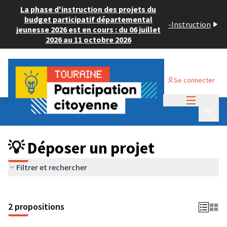
La phase d'instruction des projets du
budget participatif départemental
-
Instruction
jeunesse 2026 est en cours : du 06 juillet
2026 au 11 octobre 2026
Se connecter
Menu princi
Budget Participatif ADULTE 2024
/
Menu p
💡 Déposer un projet
💡 Déposer un projet
Filtrer et rechercher
2 propositions